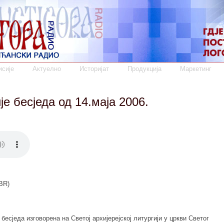
сије
Актуелно
Историјат
Продукција
Маркетинг
 бесједа од 14.маја 2006.
BR)
есједа изговорена на Светој архијерејској литургији у цркви Светог