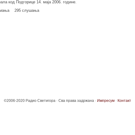
ла код Подгорице 14. маја 2006. године.
имања
295 слушања
©2006-2020 Радио Светигора · Сва права задржана ·
Импресум
·
Контакт