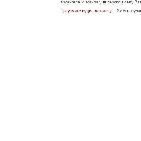
архангела Михаила у пиперском селу Зава
Преузмите аудио датотеку
2705 преуз