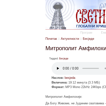
Програм
Еми
Почетак
::
Актуелности
::
Бесједе
Митрополит Амфилохије
Tagged:
Бесједе
Наслов:
besjeda
Величина:
19:12 минута (3.3 МБ)
Формат:
MP3 Mono 22kHz 24Kbps (C
Митрополит Амфилохије:
Да Богу Живоме, не Јудиним сватовима - б