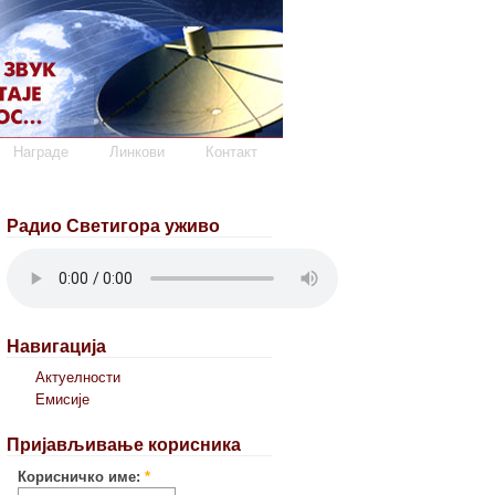
Награде
Линкови
Контакт
Радио Светигора уживо
Навигација
Актуелности
Емисије
Пријављивање корисника
Корисничко име:
*