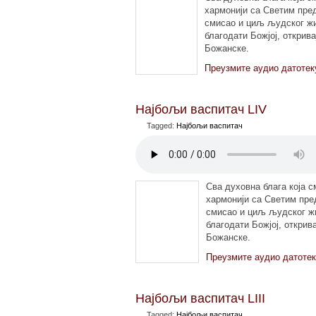
хармонији са Светим пре
смисао и циљ људског жи
благодати Божјој, открив
Божанске.
Преузмите аудио датотек
Најбољи васпитач LIV
Tagged:
Најбољи васпитач
Сва духовна блага која с
хармонији са Светим пре
смисао и циљ људског ж
благодати Божјој, открив
Божанске.
Преузмите аудио датоте
Најбољи васпитач LIII
Tagged:
Најбољи васпитач