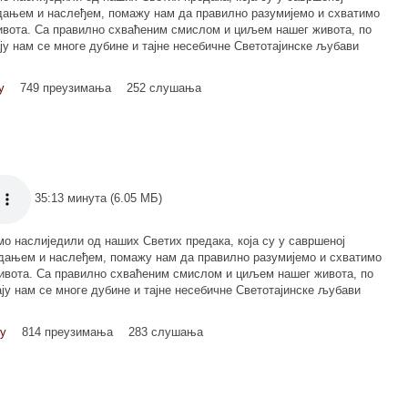
дањем и наслеђем, помажу нам да правилно разумијемо и схватимо
вота. Са правилно схваћеним смислом и циљем нашег живота, по
ају нам се многе дубине и тајне несебичне Светотајинске љубави
у
749 преузимања
252 слушања
35:13 минута (6.05 МБ)
мо наслиједили од наших Светих предака, која су у савршеној
дањем и наслеђем, помажу нам да правилно разумијемо и схватимо
ивота. Са правилно схваћеним смислом и циљем нашег живота, по
ају нам се многе дубине и тајне несебичне Светотајинске љубави
ку
814 преузимања
283 слушања