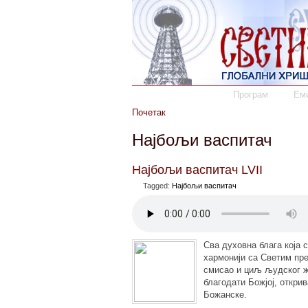
Програм
Еми
Почетак
Најбољи васпитач
Најбољи васпитач LVII
Tagged:
Најбољи васпитач
Сва духовна блага која 
хармонији са Светим пр
смисао и циљ људског ж
благодати Божјој, откри
Божанске.