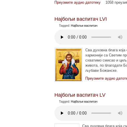
Преузмите аудио датотеку
1058 преуз
Најбољи васпитач LVI
Tagged:
Најбољи васпитач
Сва духовна блага која
хармонији са Светим п
схватимо смисао и циљ
живота, по благодати Бо
љубави Божанске.
Преузмите аудио датот
Најбољи васпитач LV
Tagged:
Најбољи васпитач
Сва духовна блага која с