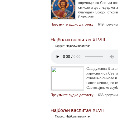
хармонији са Светим пр
смисао и циљ људског ж
благодати Божјој, откри
Божанске.
Преузмите аудио датотеку
649 преузи
Најбољи васпитач XLVIII
Tagged:
Најбољи васпитач
Сва духовна блага 
хармонији са Свет
схватимо смисао и
нашег живота, по б
Светотајинске љуб
Преузмите аудио датотеку
666 преузи
Најбољи васпитач XLVII
Tagged:
Најбољи васпитач