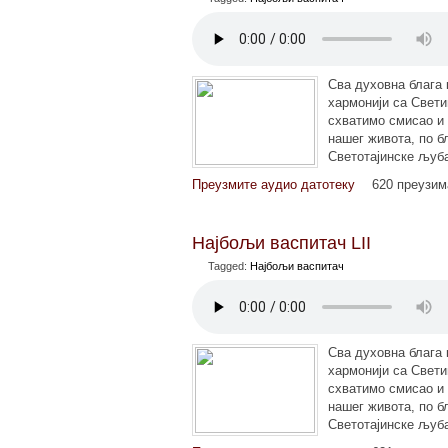
Сва духовна блага 
хармонији са Свет
схватимо смисао и
нашег живота, по б
Светотајинске љуб
Преузмите аудио датотеку
620 преузи
Најбољи васпитач LII
Tagged:
Најбољи васпитач
Сва духовна блага 
хармонији са Свет
схватимо смисао и
нашег живота, по б
Светотајинске љуб