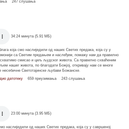
мања
247 слушања
34:24 минута (5.91 МБ)
лага која смо наслиједили од наших Светих предака, која су у
рмонији са Светим предањем и наслеђем, помажу нам да правилно
 схватимо смисао и циљ људског живота. Са правилно схваћеним
љем нашег живота, по благодати Божјој, откривају нам се многе
не несебичне Светотајинске љубави Божанске.
дио датотеку
659 преузимања
243 слушања
23:00 минута (3.95 МБ)
смо наслиједили од наших Светих предака, која су у савршеној