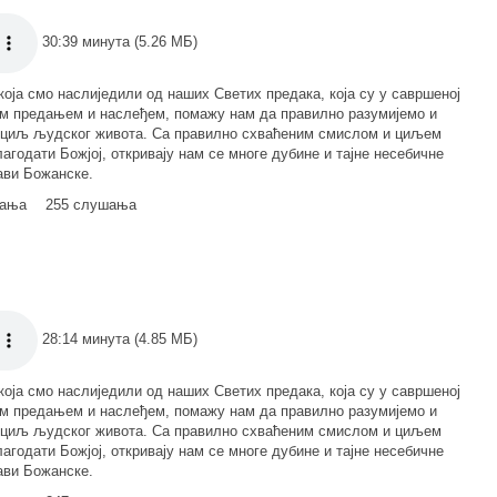
30:39 минута (5.26 МБ)
која смо наслиједили од наших Светих предака, која су у савршеној
им предањем и наслеђем, помажу нам да правилно разумијемо и
 циљ људског живота. Са правилно схваћеним смислом и циљем
лагодати Божјој, откривају нам се многе дубине и тајне несебичне
ави Божанске.
мања
255 слушања
28:14 минута (4.85 МБ)
која смо наслиједили од наших Светих предака, која су у савршеној
им предањем и наслеђем, помажу нам да правилно разумијемо и
 циљ људског живота. Са правилно схваћеним смислом и циљем
лагодати Божјој, откривају нам се многе дубине и тајне несебичне
ави Божанске.