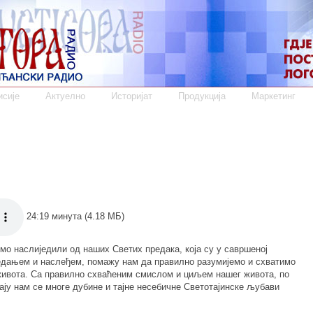
сије
Актуелно
Историјат
Продукција
Маркетинг
24:19 минута (4.18 МБ)
смо наслиједили од наших Светих предака, која су у савршеној
едањем и наслеђем, помажу нам да правилно разумијемо и схватимо
ивота. Са правилно схваћеним смислом и циљем нашег живота, по
вају нам се многе дубине и тајне несебичне Светотајинске љубави