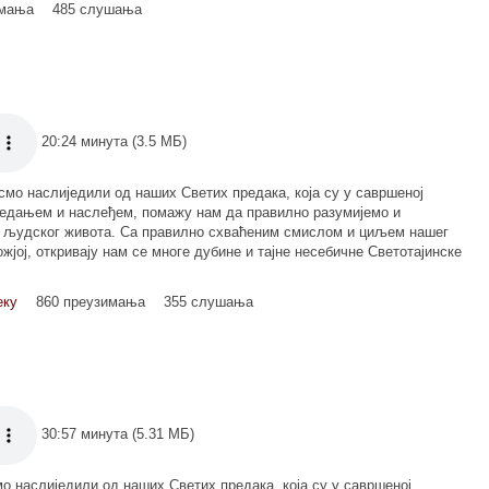
имања
485 слушања
20:24 минута (3.5 МБ)
 смо наслиједили од наших Светих предака, која су у савршеној
редањем и наслеђем, помажу нам да правилно разумијемо и
 људског живота. Са правилно схваћеним смислом и циљем нашег
жјој, откривају нам се многе дубине и тајне несебичне Светотајинске
еку
860 преузимања
355 слушања
30:57 минута (5.31 МБ)
мо наслиједили од наших Светих предака, која су у савршеној