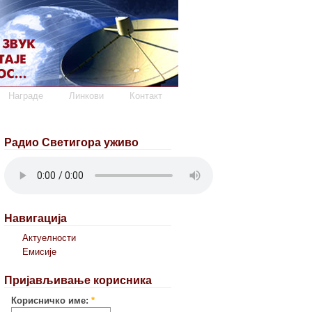
Награде
Линкови
Контакт
Радио Светигора уживо
Навигација
Актуелности
Емисије
Пријављивање корисника
Корисничко име:
*