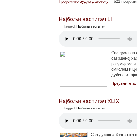
Преузмите аудио датотеку
621 преузи
Најбољи васпитач LI
Tagged:
Најбољи васпитач
Сва духовна б
савршеној ха
разумијемо и
смислом и ци
дубине и тај
Преузмите ау
Најбољи васпитач XLIX
Tagged:
Најбољи васпитач
Сва духовна блага која 