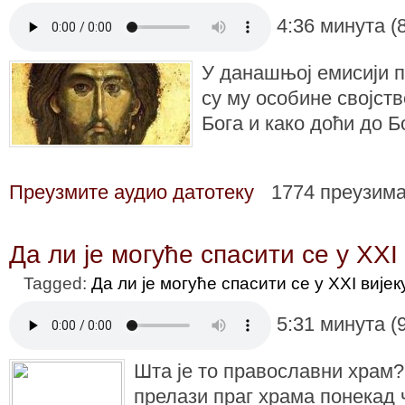
4:36 минута (
У данашњој емисији пи
су му особине својст
Бога и како доћи до Б
Преузмите аудио датотеку
1774 преузим
Да ли је могуће спасити се у XXI 
Tagged:
Да ли је могуће спасити се у XXI вијек
5:31 минута (
Шта је то православни храм? 
прелази праг храма понекад ч