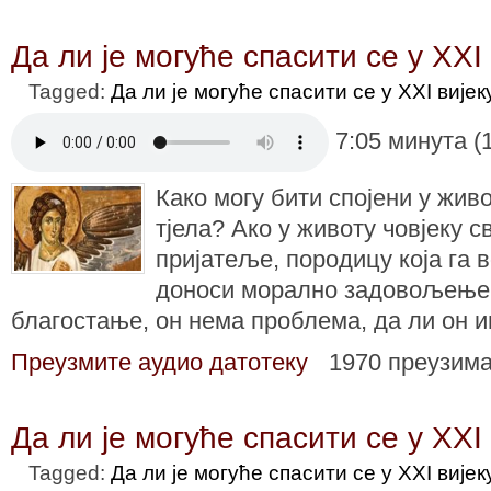
Да ли је могуће спасити се у XXI 
Tagged:
Да ли је могуће спасити се у XXI вијек
7:05 минута (
Како могу бити спојени у жив
тјела? Ако у животу човјеку с
пријатеље, породицу која га в
доноси морално задовољење 
благостање, он нема проблема, да ли он 
Преузмите аудио датотеку
1970 преузим
Да ли је могуће спасити се у XXI 
Tagged:
Да ли је могуће спасити се у XXI вијек