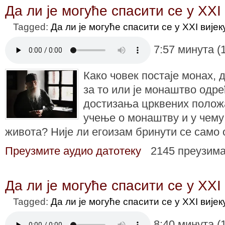
Да ли је могуће спасити се у XXI 
Tagged:
Да ли је могуће спасити се у XXI вијек
7:57 минута (
Како човек постаје монах, 
за то или је монаштво одр
достизања црквених положа
учење о монаштву и у чему
живота? Није ли егоизам бринути се само
Преузмите аудио датотеку
2145 преузим
Да ли је могуће спасити се у XXI 
Tagged:
Да ли је могуће спасити се у XXI вијек
8:40 минута (