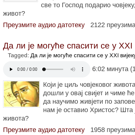
све то Господ подарио човјеку,
живот?
Преузмите аудио датотеку
2122 преузим
Да ли је могуће спасити се у XXI 
Tagged:
Да ли је могуће спасити се у XXI вијек
6:02 минута (
Који је циљ човјековог живо
дошли у овај свијет и чиме ћ
да научимо живјети по запов
нам је оставио Христос? Шта 
живота?
Преузмите аудио датотеку
1958 преузим