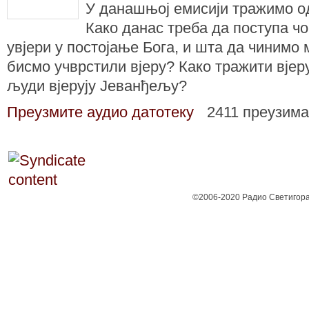
У данашњој емисији тражимо о
Како данас треба да поступа чов
увјери у постојање Бога, и шта да чинимо
бисмо учврстили вјеру? Како тражити вјеру
људи вјерују Јеванђељу?
Преузмите аудио датотеку
2411 преузим
©2006-2020 Радио Светигора