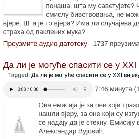
понаша, шта му саветујете? 
смислу бивствовања, не мож
вјере. Шта је то вјера? Има ли случајева д
страха од паклених мука?
Преузмите аудио датотеку
1737 преузим
Да ли је могуће спасити се у XXI 
Tagged:
Да ли је могуће спасити се у XXI вијек
7:46 минута (
Ова емисија је за оне који траже
нашли вјеру, за оне који су изгу
се надају да је стекну. Емисију
Александар Вујовић.