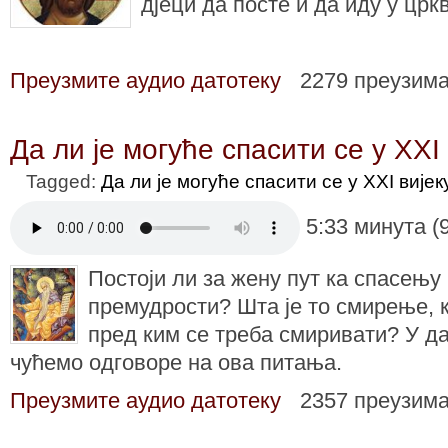
дjеци да посте и да иду у црк
Преузмите аудио датотеку
2279 преузим
Да ли је могуће спасити се у XXI 
Tagged:
Да ли је могуће спасити се у XXI вијек
5:33 минута (
Постоји ли за жену пут ка спасењу
премудрости? Шта је то смирење, к
пред ким се треба смиривати? У д
чућемо одговоре на ова питања.
Преузмите аудио датотеку
2357 преузим