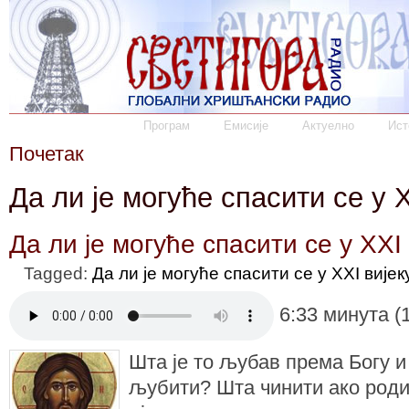
Програм
Емисије
Актуелно
Ист
Почетак
Да ли је могуће спасити се у X
Да ли је могуће спасити се у XXI 
Tagged:
Да ли је могуће спасити се у XXI вијек
6:33 минута (
Шта је то љубав према Богу и
љубити? Шта чинити ако род