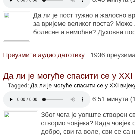
Да ли је пост тужно и жалосно в
за вријеме великог поста? Може 
болесне и немоћне? Духовни по
Преузмите аудио датотеку
1936 преузим
Да ли је могуће спасити се у XXI 
Tagged:
Да ли је могуће спасити се у XXI вијек
6:51 минута (
Због чега је уопште створен сви
створио човјека? Када човјек с
добро, сви га воле, сви се са