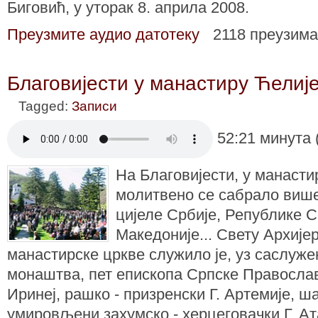
Биговић, у уторак 8. априла 2008.
Преузмите аудио датотеку
2118 преузим
Благовијести у манастиру Ћелиј
Tagged:
Записи
52:21 минута 
На Благовијести, у манаст
молитвено се сабрало више
ц
иј
еле Србије, Републике С
Македоније... Свету Архијер
манастирске цркве служило је, уз саслуж
монаштва, пет епископа Српске Православ
Иринеј, рашко - призренски Г. Артемије, ша
умировљени захумско - херцеговачки Г. Ата