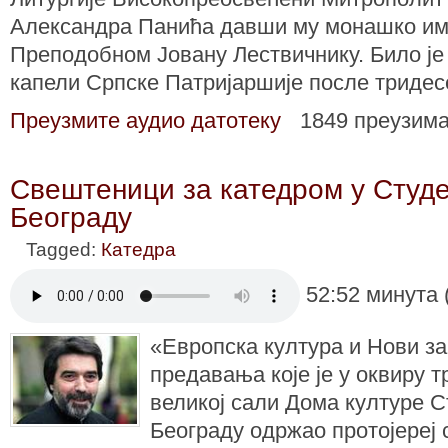
Александра Панића давши му монашко им
Преподобном Јовану Лествичнику. Било је
капели Српске Патријаршије после тридес
Преузмите аудио датотеку
1849 преузим
Свештеници за катедром у Студе
Београду
Tagged:
Катедра
52:52 минута 
«Европска култура и Нови за
предавања које је у оквиру 
великој сали Дома културе С
Београду одржао протојереј