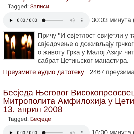
Tagged:
Записи
30:03 минута 
Причу "И свјетлост свијетли у 
свједочење о доживљају грчког
о животу Грка у Малој Азији чи
сабрат Цетињског манастира.
Преузмите аудио датотеку
2467 преузим
Бесједа Његовог Високопреосве
Митрополита Амфилохија у Цети
13. април 2008
Tagged:
Бесједе
16:00 минута 