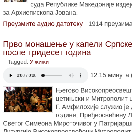
суда Републике Македоније издејс
за Архиепископа Јована.
Преузмите аудио датотеку
1914 преузим
Прво монашење у капели Српске
после тридесет година
Tagged:
У жижи
12:15 минута 
Његово Високопреосвеш
цетињски и Митрополит ц
Г. Амфилохије служио је 
године, Пређеосвећену Л
Светог Симеона Мироточивог у Патријарши
Литургије Високопреосвећени Митрополит