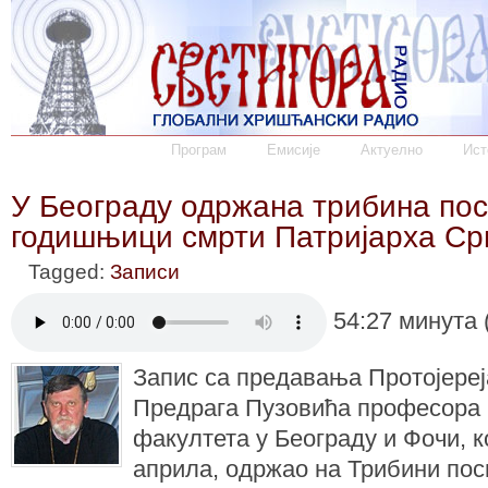
Програм
Емисије
Актуелно
Ист
У Београду одржана трибина пос
годишњици смрти Патријарха Срп
Tagged:
Записи
54:27 минута 
Запис са предавања Протојереј
Предрага Пузовића професора 
факултета у Београду и Фочи, ко
априла, одржао на Трибини посв