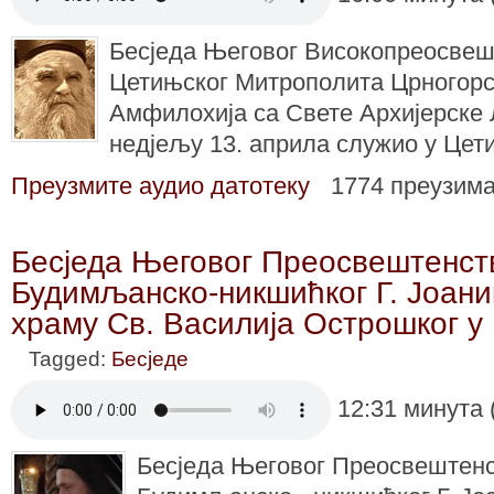
Бесједа Његовог Високопреосвеш
Цетињског Митрополита Црногорск
Амфилохија са Свете Архијерске Ли
недјељу 13. априла служио у Цет
Преузмите аудио датотеку
1774 преузим
Бесједа Његовог Преосвештенст
Будимљанско-никшићког Г. Јоани
храму Св. Василија Острошког у
Tagged:
Бесједе
12:31 минута 
Бесједа Његовог Преосвештен