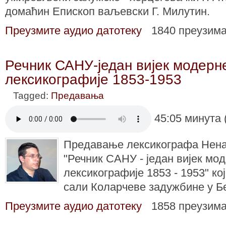
домаћин Епископ ваљевски Г. Милутин.
Преузмите аудио датотеку
1840 преузим
Речник САНУ-један вијек модерн
лексикографије 1853-1953
Tagged:
Предавања
45:05 минута 
Предавање лексикографа Нена
"Речник САНУ - један вијек мо
лексикографије 1853 - 1953" ко
сали Коларчеве задужбине у Б
Преузмите аудио датотеку
1858 преузим