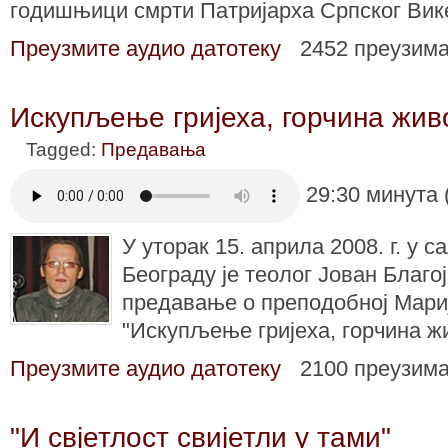
годишњици смрти Патријарха Српског Вике
Преузмите аудио датотеку
2452 преузим
Искупљење гријеха, горчина жив
Tagged:
Предавања
29:30 минута 
У уторак 15. априла 2008. г. у 
Београду је теолог Јован Благо
предавање о преподобној Мариј
"Искупљење гријеха, горчина ж
Преузмите аудио датотеку
2100 преузим
"И свјетлост свијетли у тами"