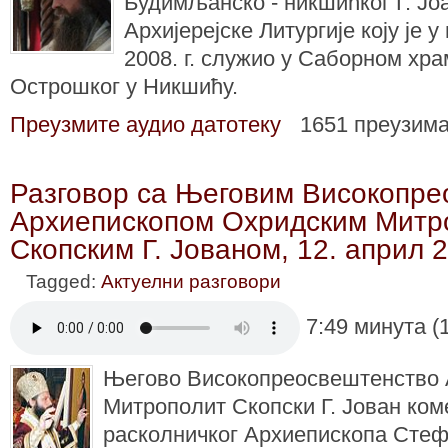
Будимљанско - никшићког Г. Јо
Архијерејске Литургије коју је 
2008. г. служио у Саборном хра
Острошког у Никшићу.
Преузмите аудио датотеку
1651 преузим
Разговор са Његовим Високопр
Архиепископом Охридским Митр
Скопским Г. Јованом, 12. април 
Tagged:
Актуелни разговори
7:49 минута (
Његово Високопреосвештенство 
Митрополит Скопски Г. Јован ко
расколничког Архиепископа Стеф