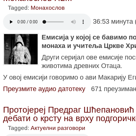
Tagged:
Монахослов
36:53 минута 
Емисија у којoj се бавимо 
монаха и учитеља Цркве Хр
Други серијал ове емисије пос
животима древних Отаца.
У овој емисији говоримо о ави Макарију Ег
Преузмите аудио датотеку
671 преузима
Протојереј Предраг Шћепановић 
дебати о крсту на врху подгоричк
Tagged:
Актуелни разговори