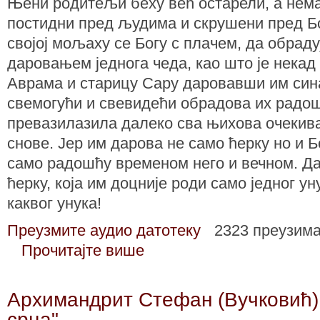
Њени родитељи беху већ остарели, а нема
постидни пред људима и скрушени пред Б
својој мољаху се Богу с плачем, да обрад
даровањем једнога чеда, као што је некад
Аврама и старицу Сару даровавши им сина
свемогући и свевидећи обрадова их радошћ
превазилазила далеко сва њихова очекив
снове. Јер им дарова не само ћерку но и Б
само радошћу временом него и вечном. Да
ћерку, која им доцније роди само једног уну
каквог унука!
Преузмите аудио датотеку
2323 преузим
Прочитајте више
Архимандрит Стефан (Вучковић):
срца"