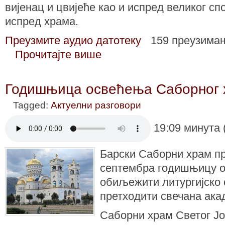
вијенац и цвијеће као и испред великог сп
испред храма.
Преузмите аудио датотеку
159 преузима
Прочитајте више
Годишњица освећења Саборног 
Tagged:
Актуелни разговори
19:09 минута 
Барски Саборни храм пр
септембра годишњицу о
обиљежити литургијско 
претходити свечана ака
Саборни храм Светог Ј