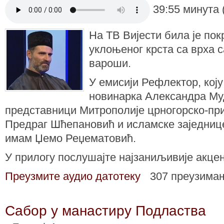
39:55 минута 
На ТВ Вијести била је по
уклоњеног крста са врха с
вароши.
У емисији Рефлектор, коју
новинарка Александра Му
представници Митрополије црногорско-при
Предраг Шћепановић и исламске заједниц
имам Џемо Реџематовић.
У прилогу послушајте најзаниљивије акцен
Преузмите аудио датотеку
307 преузима
Сабор у манастиру Подластва