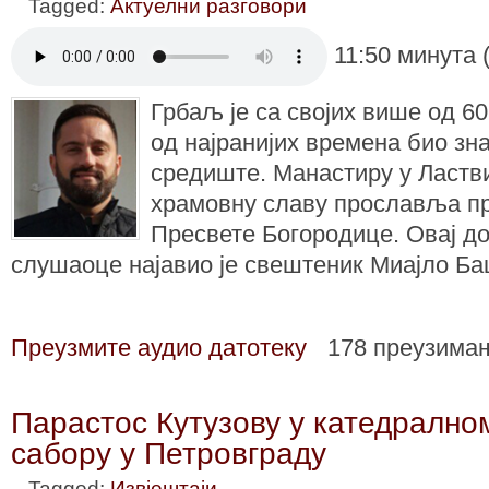
Tagged:
Актуелни разговори
11:50 минута 
Грбаљ је са својих више од 6
од најранијих времена био зн
средиште. Манастиру у Ластви
храмовну славу прославља п
Пресвете Богородице. Овај до
слушаоце најавио је свештеник Миајло Ба
Преузмите аудио датотеку
178 преузима
Парастос Кутузову у катедрално
сабору у Петровграду
Tagged:
Извјештаји