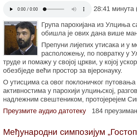
28:41 минута 
Група парохијана из Улциња с
обишла је ових дана више ман
Препуни лијепих утисака и у 
расположењу, по повратку у У
труде и помажу у својој цркви, у којој уско
обезбједе већи простор за вјеронауку.
О утисцима са овог поклоничког путовања
активностима у парохији улцињској, разго
надлежним свештеником, протојерејем 
Преузмите аудио датотеку
184 преузима
Међународни симпозијум „Гостоп