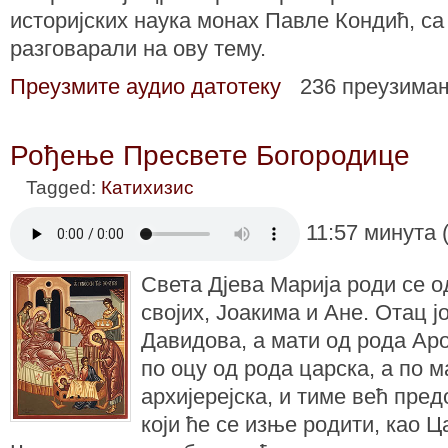
историјских наука монах Павле Кондић, са
разговарали на ову тему.
Преузмите аудио датотеку
236 преузима
Рођење Пресвете Богородице
Tagged:
Катихизис
11:57 минута 
Света Дjева Марија роди се 
својих, Јоакима и Ане. Отац ј
Давидова, а мати од рода Ар
по оцу од рода царска, а по м
архијерејска, и тиме већ пр
који ће се изње родити, као 