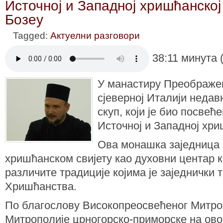
Источној и Западној хришћанској
Бозеу
Tagged:
Актуелни разговори
38:11 минута 
У манастиру Преображе
сјеверној Италији недав
скуп, који је био посвећ
Источној и Западној хри
Ова монашка заједница п
хришћанском свијету као духовни центар к
различите традиције којима је заједнички
Хришћанства.
По благослову Високопреосвећеног Митро
Митрополије црногорско-приморске на овом