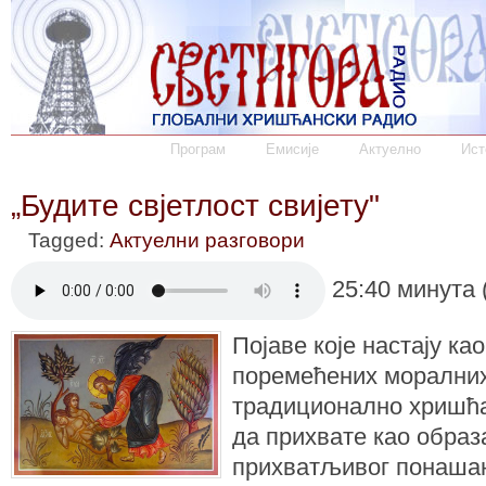
Програм
Емисије
Актуелно
Ист
„Будите свјетлост свијету"
Tagged:
Актуелни разговори
25:40 минута 
Појаве које настају ка
поремећених моралних
традиционално хришћа
да прихвате као обра
прихватљивог понаша