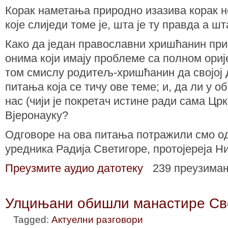
Корак наметања природно изазива корак 
које слиједи томе је, шта је ту правда а шт
Како да један православни хришћанин при
онима који имају проблеме са полном орије
том смислу родитељ-хришћанин да својој 
питања која се тичу ове теме; и, да ли у 
нас (чији је покретач истине ради сама Црк
Вјеронауку?
Одговоре на ова питања потражили смо од
уредника Радија Светигоре, протојереја Н
Преузмите аудио датотеку
239 преузима
Улцињани обишли манастире Св
Tagged:
Актуелни разговори