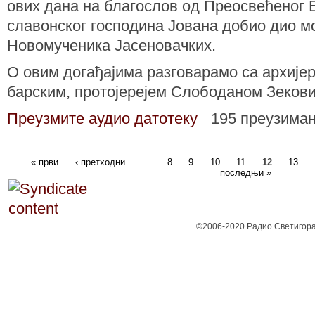
ових дана на благослов од Преосвећеног 
славонског господина Јована добио дио м
Новомученика Јасеновачких.
О овим догађајима разговарамо са архије
барским, протојерејем Слободаном Зеков
Преузмите аудио датотеку
195 преузима
« први
‹ претходни
…
8
9
10
11
12
13
последњи »
©2006-2020 Радио Светигора