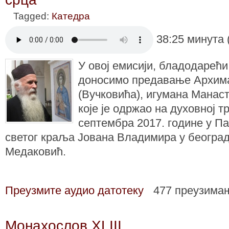
Tagged:
Катедра
38:25 минута 
У овој емисији, бладодарећи
доносимо предавање Архим
(Вучковићa), игумана Манас
које је одржао на духовној т
септембра 2017. године у П
светог краља Јована Владимира у београ
Медаковић.
Преузмите аудио датотеку
477 преузима
Монахослов XLIII