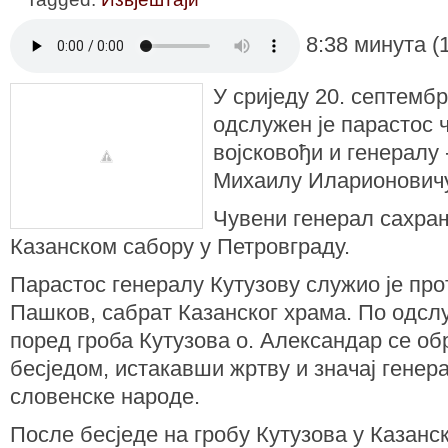
8:38 минута (
У сриједу 20. септембр
одслужен је парастос 
војсковођи и генерал
Михаилу Иларионовичу
Чувени генерал сахрањ
Казанском сабору у Петровграду.
Парастос генералу Кутузову служио је про
Пашков, сабрат Казанског храма. По одсл
поред гроба Кутузова о. Александар се о
бесједом, истакавши жртву и значај генера
словенске народе.
После бесједе на гробу Кутузова у Казанс