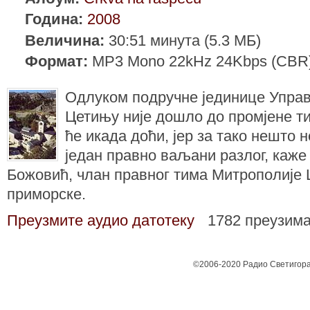
Година:
2008
Величина:
30:51 минута (5.3 МБ)
Формат:
MP3 Mono 22kHz 24Kbps (CBR
Одлуком подручне јединице Управ
Цетињу није дошло до промјене т
ће икада доћи, јер за тако нешто 
један правно ваљани разлог, каж
Божовић, члан правног тима Митрополије 
приморске.
Преузмите аудио датотеку
1782 преузим
©2006-2020 Радио Светигора