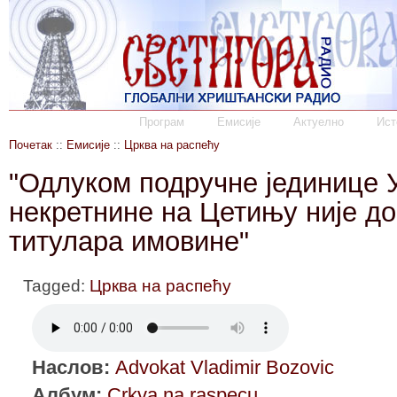
Програм
Емисије
Актуелно
Ист
Почетак
::
Емисије
::
Црква на распећу
"Одлуком подручне јединице 
некретнине на Цетињу није д
титулара имовине"
Tagged:
Црква на распећу
Наслов:
Advokat Vladimir Bozovic
Албум:
Crkva na raspecu