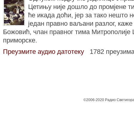
Цетињу није дошло до промјене т
ће икада доћи, јер за тако нешто 
један правно ваљани разлог, каж
Божовић, члан правног тима Митрополије 
приморске.
Преузмите аудио датотеку
1782 преузим
©2006-2020 Радио Светигора