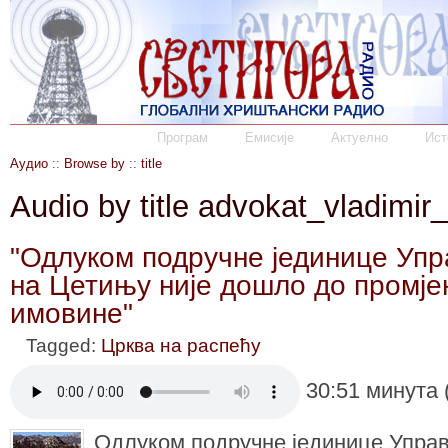
Програм
Емисије
Актуелно
Ист
Аудио
::
Browse by
::
title
Audio by title advokat_vladimir
"Одлуком подручне јединице Упр
на Цетињу није дошло до промје
имовине"
Tagged:
Црква на распећу
30:51 минута 
Одлуком подручне јединице Управ