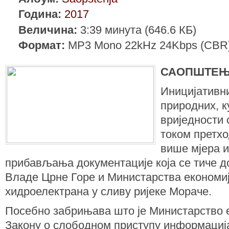
Година:
2017
Величина:
3:39 минута (646.6 КБ)
Формат:
MP3 Mono 22kHz 24Kbps (CBR
САОПШТЕЊ
Иницијативн
природних, к
вриједности 
током претхо
више мјера и
прибављања документације која се тиче 
Владе Црне Горе и Министарства економиј
хидроелектрана у сливу ријеке Мораче.
Посебно забрињава што је Министарство е
Закону о слободном приступу информација