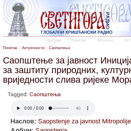
Програм
Емисије
Актуелно
Ист
Почетак
::
Актуелности
::
Саопштења
Саопштење за јавност Инициј
за заштиту природних, култур
вриједности слива ријеке Мор
Tagged:
Саопштења
Наслов:
Saopstenje za javnost Mitropoli
Албум:
Saopstenja