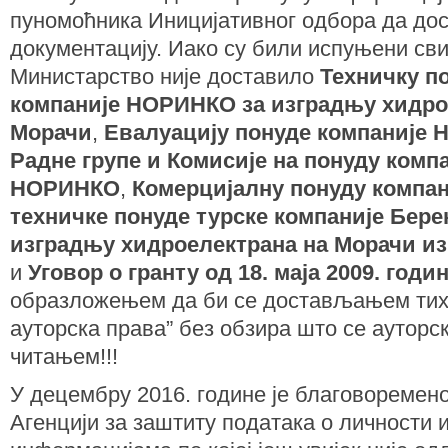
пуномоћника Иницијативног одбора да дос
документацију. Иако су били испуњени сви
Министарство није доставило
Техничку п
компаније НОРИНКО за изградњу хидро
Морачи
,
Евалуацију понуде компаније
Радне групе и Комисије на понуду комп
НОРИНКО
,
Комерцијалну понуду компа
техничке понуде турске компаније Бере
изградњу хидроелектрана на Морачи из 
и
Уговор о гранту од 18. маја 2009. годи
образложењем да би се достављањем тих 
ауторска права” без обзира што се ауторс
читањем!!!
У децембру 2016. године је благоворемен
Агенцији за заштиту података о личности 