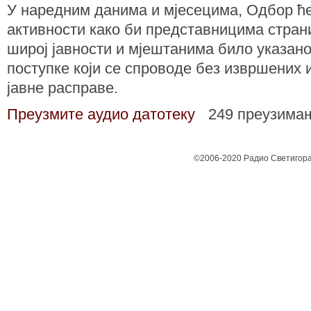
У наредним данима и мјесецима, Одбор ће
активности како би представницима страни
широј јавности и мјештанима било указано
поступке који се спроводе без извршених
јавне расправе.
Преузмите аудио датотеку
249 преузима
©2006-2020 Радио Светигора