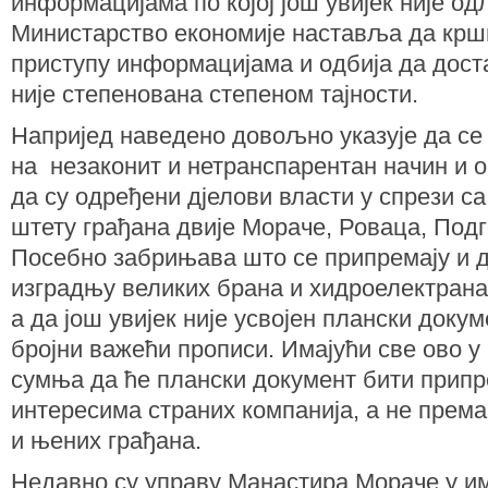
информацијама по којој још увијек није одл
Министарство економије наставља да крш
приступу информацијама и одбија да дост
није степенована степеном тајности.
Напријед наведено довољно указује да се 
на незаконит и нетранспарентан начин и 
да су одређени дјелови власти у спрези с
штету грађана двије Мораче, Роваца, Подг
Посебно забрињава што се припремају и д
изградњу великих брана и хидроелектрана 
а да још увијек није усвојен плански доку
бројни важећи прописи. Имајући све ово у
сумња да ће плански документ бити при
интересима страних компанија, а не прем
и њених грађана.
Недавно су управу Манастира Мораче у и