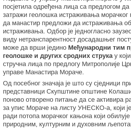
посјетила одређена лица са предлогом да
затражи геолошка истраживања морачког п
да манастир предложи да истраживања об
истраживања. Одбор је једногласно заузео
виду нетранспарентност досадашњег пост
може да врши једино
Међународни тим п
геолошке и других сродних струка
у кој
стручна лица по предлогу Митрополије Цр
управе Манастира Мораче.
Од посебног значаја је што су сједници п
представници Скупштине општине Колашин,
поново отворено питање да се активира ра
за упис Мораче на листу УНЕСКО-а, који 
ради потопа морачког кањона који обилуј
природним, културним и духовним љепота