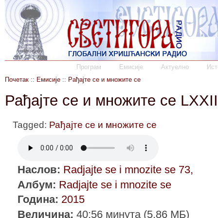
Програм
Емисије
Актуелно
Ист
Почетак
::
Емисије
::
Рађајте се и множите се
Рађајте се и множите се LXXII
Tagged:
Рађајте се и множите се
Наслов:
Radjajte se i mnozite se 73,
Албум:
Radjajte se i mnozite se
Година:
2015
Величина:
40:56 минута (5.86 МБ)