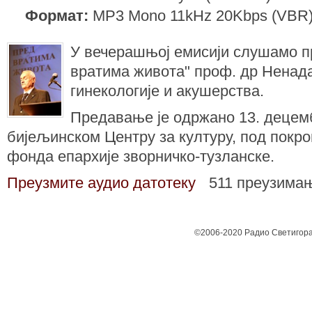
Формат:
MP3 Mono 11kHz 20Kbps (VBR
У вечерашњој емисији слушамо 
вратима живота" проф. др Ненада
гинекологије и акушерства.
Предавање је одржано 13. децемб
бијељинском Центру за културу, под покр
фонда епархије зворничко-тузланске.
Преузмите аудио датотеку
511 преузима
©2006-2020 Радио Светигора