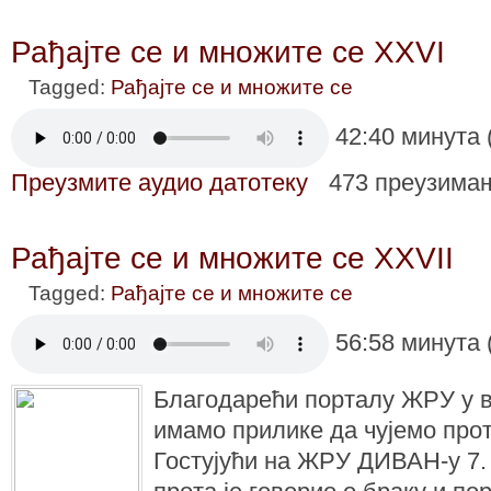
Рађајте се и множите се XXVI
Tagged:
Рађајте се и множите се
42:40 минута 
Преузмите аудио датотеку
473 преузима
Рађајте се и множите се XXVII
Tagged:
Рађајте се и множите се
56:58 минута 
Благодарећи порталу ЖРУ у 
имамо прилике да чујемо про
Гостујући на ЖРУ ДИВАН-у 7.