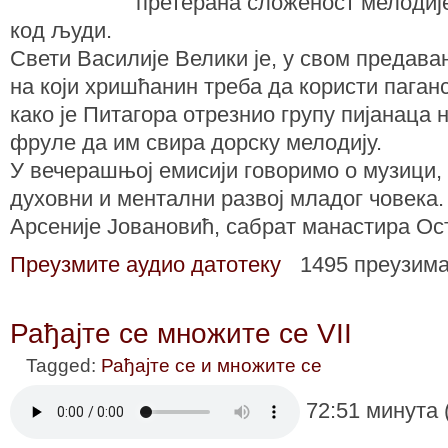
претерана сложеност мелодиј
код људи.
Свети Василије Велики је, у свом предав
на који хришћанин треба да користи паган
како је Питагора отрезнио групу пијанаца
фруле да им свира дорску мелодију.
У вечерашњој емисији говоримо о музици, 
духовни и ментални развој младог човека.
Арсеније Јовановић, сабрат манастира Ост
Преузмите аудио датотеку
1495 преузим
Рађајте се множите се VII
Tagged:
Рађајте се и множите се
72:51 минута 