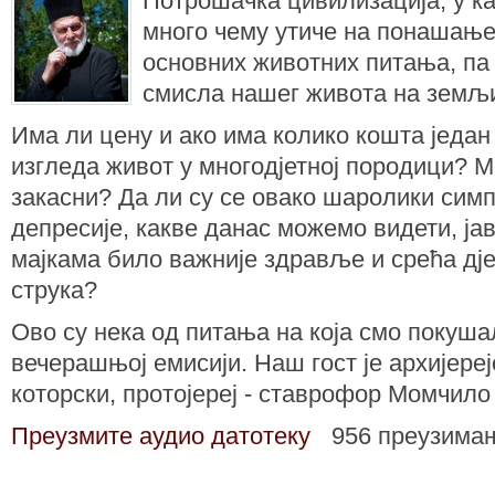
Потрошачка цивилизација, у ка
много чему утиче на понашање
основних животних питања, па
смисла нашег живота на земљ
Има ли цену и ако има колико кошта један
изгледа живот у многодјетној породици? 
закасни? Да ли су се овако шаролики сим
депресије, какве данас можемо видети, ја
мајкама било важније здравље и срећа дје
струка?
Ово су нека од питања на која смо покуша
вечерашњој емисији. Наш гост је архијереј
которски, протојереј - ставрофор Момчило
Преузмите аудио датотеку
956 преузима