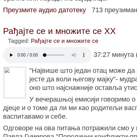
Преузмите аудио датотеку
713 преузима
Рађајте се и множите се XX
Tagged:
Рађајте се и множите се
37:27 минута 
"Највише што један отац може да 
јесте да воли његову мајку"- мудра
оно што најснажније оставља утис
У вечерашњој емисији говоримо о
дјеце и о томе да ли ми као родитељи вас
васпитавамо и себе.
Одговоре на ова питања потражили смо у
Павла Гумерова "Породични конфликти-пр