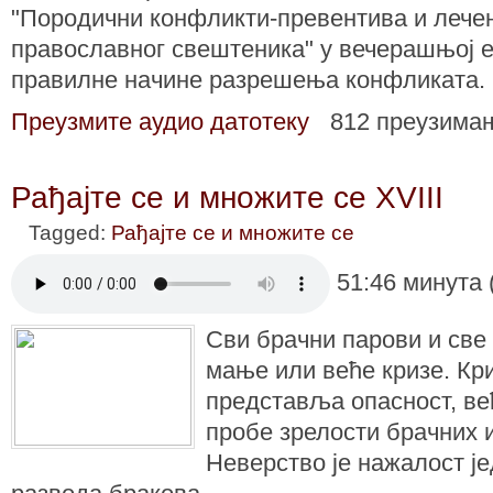
"Породични конфликти-превентива и лече
православног свештеника" у вечерашњој 
правилне начине разрешења конфликата.
Преузмите аудио датотеку
812 преузима
Рађајте се и множите се XVIII
Tagged:
Рађајте се и множите се
51:46 минута 
Сви брачни парови и све
мање или веће кризе. Кр
представља опасност, већ
пробе зрелости брачних 
Неверство је нажалост је