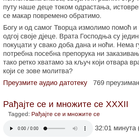
путу наше деце током одрастања, истовр
се макар повремено обратимо.
Богу и од самог Творца измолимо помоћ и
одгој своје дјеце. Врата Господња су једи
покуцати у свако доба дана и ноћи. Нема г
потребна посебна препорука ни заказивање
тако ретко хватамо за кључ који отвара в
који се зове молитва?
Преузмите аудио датотеку
769 преузима
Рађајте се и множите се XXXII
Tagged:
Рађајте се и множите се
32:01 минута 