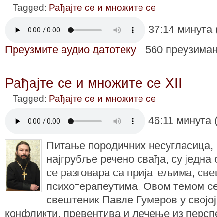
Tagged:
Рађајте се и множите се
37:14 минута 
Преузмите аудио датотеку
560 преузима
Рађајте се и множите се ХII
Tagged:
Рађајте се и множите се
46:11 минута 
Питање породичних несугласица,
најгрубље речено свађа, су једна 
се разговара са пријатељима, св
психотерапеутима. Овом темом с
свештеник Павле Гумеров у својо
конфликти, превентива и лечење из персп