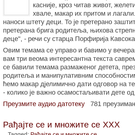
касније, кроз читав живот, желет
хвале, макар их притом и лагал
наноси штету деци. То је претерано зашти
претерана брига родитеља, њихова стреп
деце", - речи су старца Порфирија Кавсок
Овим темама се управо и бавимо у вечера
вам три веома интересантна текста саврем
се бавили темама размаженог детета, пре
родитеља и манипулативним способностим
ћемо макар дјелимично дати одговор на т
- колико је важно осамостаљивати дете од
Преузмите аудио датотеку
781 преузима
Рађајте се и множите се XXX
Tagged:
Рађајте се и множите се