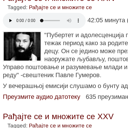
Tagged:
Рађајте се и множите се
42:05 минута 
"Пубертет и адолесценција
тежак период како за родите
децу. Он се једино може пре
наоружате љубављу, пошто
Управо поштовање и разумевање млади и о
реду" -свештеник Павле Гумеров.
У вечерашњој емисији слушамо о бунту а
Преузмите аудио датотеку
635 преузима
Рађајте се и множите се XXV
Tagged:
Рађајте се и множите се