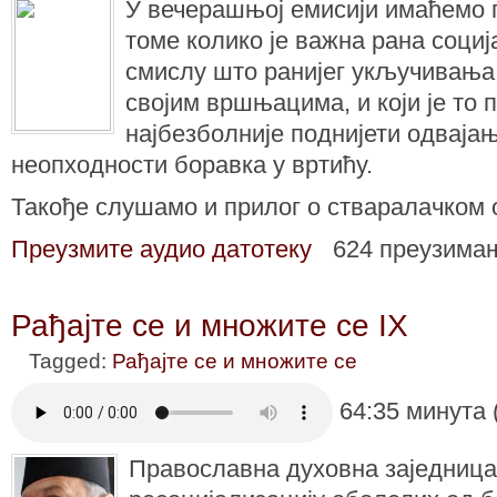
У вечерашњој емисији имаћемо 
томе колико је важна рана социј
смислу што ранијег укључивања 
својим вршњацима, и који је то п
најбезболније поднијети одваја
неопходности боравка у вртићу.
Такође слушамо и прилог о стваралачком 
Преузмите аудио датотеку
624 преузима
Рађајте се и множите се IX
Tagged:
Рађајте се и множите се
64:35 минута 
Православна духовна заједница