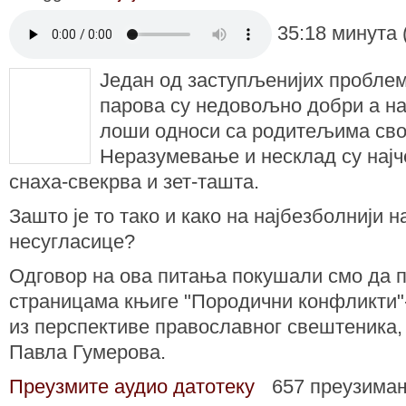
35:18 минута 
Један од заступљенијих пробле
парова су недовољно добри а на
лоши односи са родитељима сво
Неразумевање и несклад су нај
снаха-свекрва и зет-ташта.
Зашто је то тако и како на најбезболнији 
несугласице?
Одговор на ова питања покушали смо да 
страницама књиге "Породични конфликти"
из перспективе православног свештеника,
Павла Гумерова.
Преузмите аудио датотеку
657 преузима