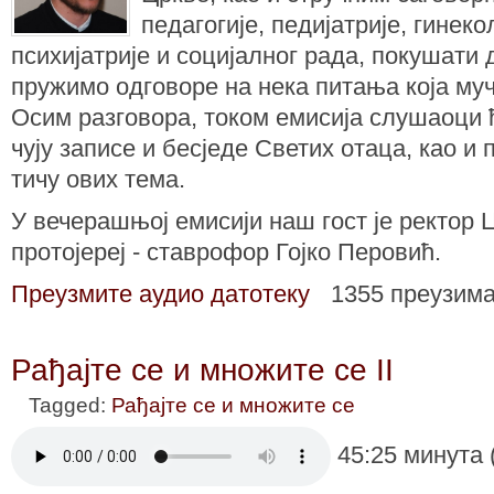
педагогије, педијатрије, гинеко
психијатрије и социјалног рада, покушат
пружимо одговоре на нека питања која муч
Осим разговора, током емисија слушаоци 
чују записе и бесједе Светих отаца, као и 
тичу ових тема.
У вечерашњој емисији наш гост је ректор 
протојереј - ставрофор Гојко Перовић.
Преузмите аудио датотеку
1355 преузим
Рађајте се и множите се II
Tagged:
Рађајте се и множите се
45:25 минута 