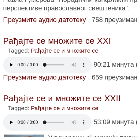
перспективе православног свештеника".
Преузмите аудио датотеку
758 преузима
Рађајте се множите се XXI
Tagged:
Рађајте се и множите се
90:21 минута 
Преузмите аудио датотеку
659 преузима
Рађајте се и множите се XXII
Tagged:
Рађајте се и множите се
53:09 минута 