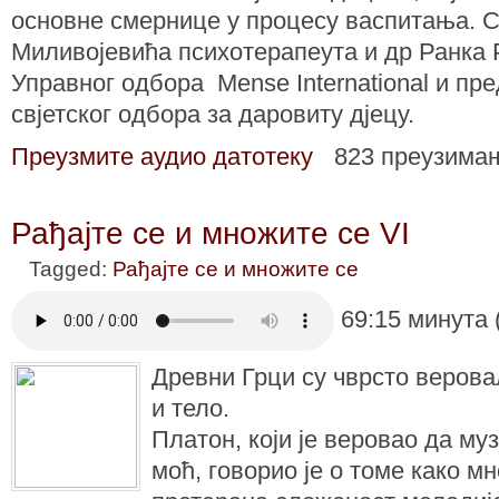
основне смернице у процесу васпитања. 
Миливојевића психотерапеута и др Ранка 
Управног одбора Mense International и пр
свјетског одбора за даровиту дјецу.
Преузмите аудио датотеку
823 преузима
Рађајте се и множите се VI
Tagged:
Рађајте се и множите се
69:15 минута 
Древни Грци су чврсто верова
и тело.
Платон, који је веровао да м
моћ, говорио је о томе како 