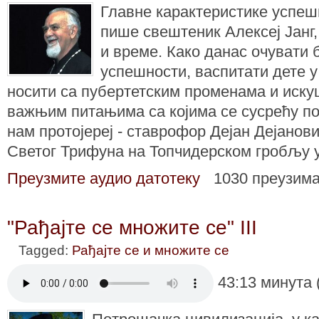
Главне карактеристике успешн
пише свештеник Алексеј Јанг,
и време. Како данас очувати 
успешности, васпитати дете у
носити са пубертетским променама и иск
важњим питањима са којима се сусрећу п
нам протојереј - ставрофор Дејан Дејанов
Светог Трифуна на Топчидерском гробљу у
Преузмите аудио датотеку
1030 преузим
"Рађајте се множите се" III
Tagged:
Рађајте се и множите се
43:13 минута 