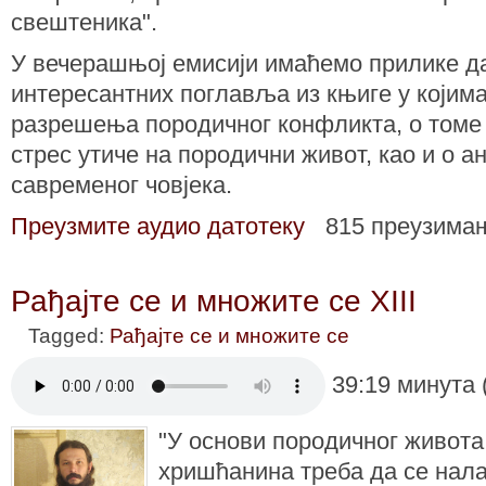
свештеника".
У вечерашњој емисији имаћемо прилике да
интересантних поглавља из књиге у којима
разрешења породичног конфликта, о томе
стрес утиче на породични живот, као и о а
савременог човјека.
Преузмите аудио датотеку
815 преузима
Рађајте се и множите се XIII
Tagged:
Рађајте се и множите се
39:19 минута 
"У основи породичног живота
хришћанина треба да се нала