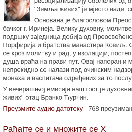
ресоцијализацију оболелих од б
"Земља живих" је мјесто наде, с
Основана је благословом Преос
бачког г. Иринеја. Велику духовну, молитв
подршку заједница добија од Преосвећеног
Порфирија и братства манастира Ковиљ. 
се кроз молитву и рад, у изолацији, посте
душа враћа на прави пут. Овај напоран и 
непрекидно се налази под очинским надзо
монаха и васпитача одређених за то посл
У вечерашњој емисији наш гост је духовн
живих" отац Бранко Ћурчин.
Преузмите аудио датотеку
768 преузима
Рађајте се и множите се X