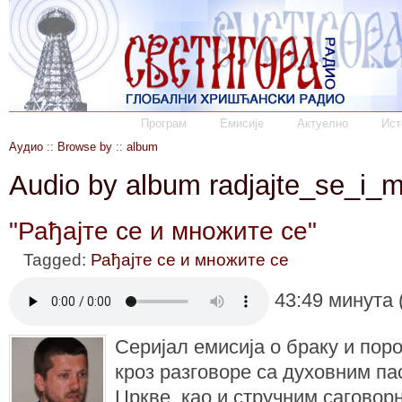
Програм
Емисије
Актуелно
Ист
Аудио
::
Browse by
::
album
Audio by album radjajte_se_i_
"Рађајте се и множите се"
Tagged:
Рађајте се и множите се
43:49 минута 
Серијал емисија о браку и поро
кроз разговоре са духовним п
Цркве, као и стручним саговор