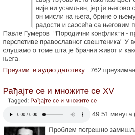
није ни усамљен, јер је његово 
он мисли на њега, брине о њему,
радости и саосећа са његовим 
Павле Гумеров "Породични конфликти - п
перспетиве православног свештеника" У 
слушамо о томе шта је брачни живот и как
њега.
Преузмите аудио датотеку
762 преузима
Рађајте се и множите се XV
Tagged:
Рађајте се и множите се
49:51 минута 
Проблем погрешно замишљ