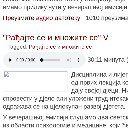
имамо прилику чути у вечерашњој емисији
Преузмите аудио датотеку
1010 преузим
"Рађајте се и множите се" V
Tagged:
Рађајте се и множите се
30:11 минута 
Дисциплина и лије
од првих лекција к
дају својој дјеци. 
спровести у дјело али уложени труд итекак
одражава се на цјелокупан развој дјетета.
У вечерашњој емисији слушамо два светск
из области психологије и медицине, који ћ