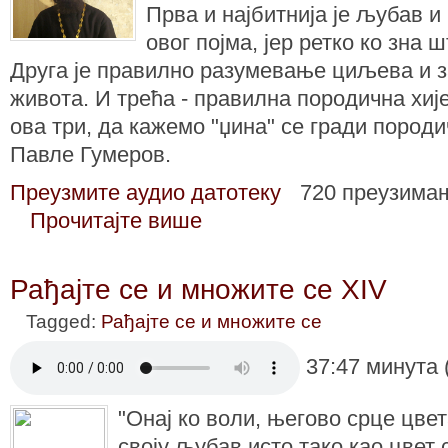
Прва и најбитнија је љубав 
овог појма, јер ретко ко зна 
Друга је правилно разумевање циљева и з
живота. И трећа - правилна породична хи
ова три, да кажемо "џина" се гради породи
Павле Гумеров.
Преузмите аудио датотеку
720 преузима
Прочитајте више
Рађајте се и множите се XIV
Tagged:
Рађајте се и множите се
37:47 минута 
"Онај ко воли, његово срце цвет
своју љубав исто тако као цвет 