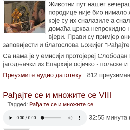
Животни пут нашег вечера
породице није био нимало 
које су их сналазиле а сна
домаћа црква непрекидно н
вјери. Прави су примјер он
заповијести и благослова Божијег "Рађајте
Са нама је у емисији протојереј Слободан 
јагодњачки из Епархије осјечко - пољске и
Преузмите аудио датотеку
812 преузима
Рађајте се и множите се VIII
Tagged:
Рађајте се и множите се
32:55 минута 