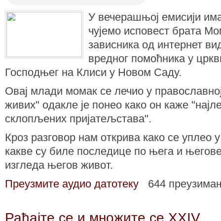
У вечерашњој емисији им
чујемо исповест брата Мо
зависника од интернет ви
вредног помоћника у црк
Господњег на Клиси у Новом Саду.
Овај млади момак се лечио у православно
живих" одакле је понео како он каже "најл
склопљених пријатељстава".
Кроз разговор нам открива како се уплео 
какве су биле последице по њега и његове
изгледа његов живот.
Преузмите аудио датотеку
644 преузима
Рађајте се и множите се XXIV