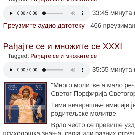
33:45 минута 
Преузмите аудио датотеку
466 преузима
Рађајте се и множите се XXXI
Tagged:
Рађајте се и множите се
35:55 минута 
"Много молитве а мало речи
Светог Порфирија Светого
Тема вечерашње емисије је
родитељске молитве.
Врло често се превише узд
психолошка знања, своја или разних струч