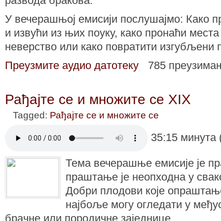
развода бракова.
У вечерашњој емисији послушајмо: Како п
и извући из њих поуку, како пронаћи места
неверство или како повратити изгубљени 
Преузмите аудио датотеку
785 преузима
Рађајте се и множите се XIX
Tagged:
Рађајте се и множите се
35:15 минута 
Тема вечерашње емисије је п
праштање је неопходна у сва
Добри плодови које опраштањ
најбоље могу огледати у међу
брачне или породичне заједнице.