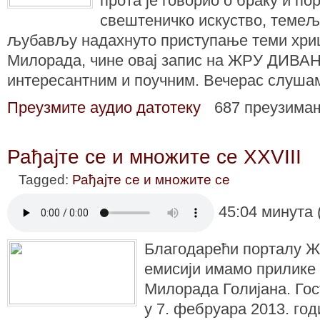
прота је говорио о браку и п
свештеничко искуство, темељ
љубављу надахнуто приступање теми хриш
Милорада, чине овај запис на ЖРУ ДИВАН-
интересантним и поучним. Вечерас слушам
Преузмите аудио датотеку
687 преузима
Рађајте се и множите се XXVIII
Tagged:
Рађајте се и множите се
45:04 минута 
Благодарећи порталу Ж
емисији имамо прилике 
Милорада Голијана. Го
у 7. фебруара 2013. год