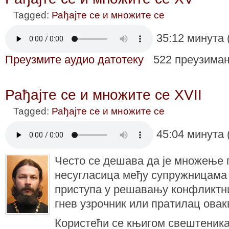
Tagged:
Рађајте се и множите се
35:12 минута 
Преузмите аудио датотеку
522 преузима
Рађајте се и множите се XVII
Tagged:
Рађајте се и множите се
45:04 минута 
Често се дешава да је множење 
несугласица међу супружницама
приступа у решавању конфликтних
гнев узрочник или пратилац овак
Користећи се књигом свештеник