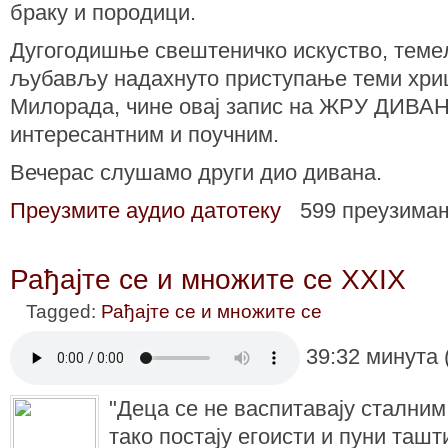
браку и породици.
Дугогодишње свештеничко искуство, теме
љубављу надахнуто приступање теми хриш
Милорада, чине овај запис на ЖРУ ДИВАН-
интересантним и поучним.
Вечерас слушамо други дио дивана.
Преузмите аудио датотеку
599 преузима
Рађајте се и множите се XXIX
Tagged:
Рађајте се и множите се
39:32 минута 
"Деца се не васпитавају стални
тако постају егоисти и пуни ташт