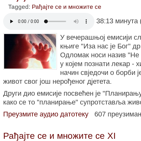
Tagged:
Рађајте се и множите се
38:13 минута 
У вечерашњој емисији с
књиге "Иза нас је Бог" д
Одломак носи назив "Не 
у којем познати лекар - 
начин свједочи о борби ј
живот свог још нерођеног дјетета.
Други дио емисије посвећен је "Планирањ
како се то "планирање" супротставља живо
Преузмите аудио датотеку
607 преузима
Рађајте се и множите се XI