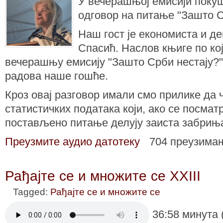
У вечерашњој емисији поку
одговор на питање "Зашто С
Наш гост је економиста и 
Спасић. Наслов књиге по ко
вечерашњу емисију "Зашто Срби нестају?" 
радова наше гошће.
Кроз овај разговор имали смо прилике да 
статистичких података који, ако се посматр
постављено питање делују заиста забриња
Преузмите аудио датотеку
704 преузима
Рађајте се и множите се XXIII
Tagged:
Рађајте се и множите се
36:58 минута 