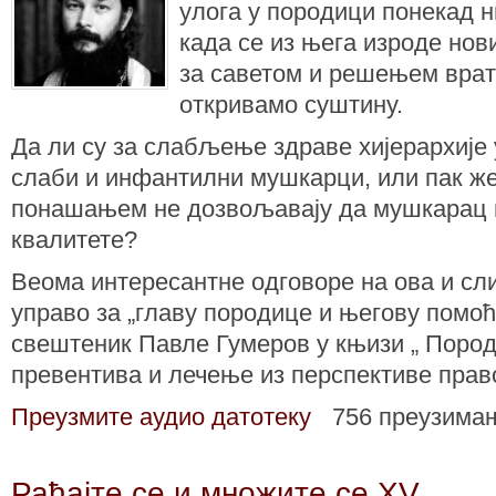
улога у породици понекад н
када се из њега изроде нов
за саветом и решењем врат
откривамо суштину.
Да ли су за слабљење здраве хијерархије
слаби и инфантилни мушкарци, или пак же
понашањем не дозвољавају да мушкарац п
квалитете?
Веома интересантне одговоре на ова и сл
управо за „главу породице и његову помоћ
свештеник Павле Гумеров у књизи „ Пород
превентива и лечење из перспективе прав
Преузмите аудио датотеку
756 преузима
Рађајте се и множите се XV