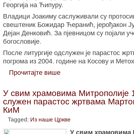
Георгија на Ћипуру.
Владици Јоакиму саслуживали су протоси
свештеник Божидар Ћеранић, јерођакон Ј
Дејан Денковић. За пјевницом су појали у
богословије.
После литургије одслужен је парастос жр
погрома из 2004. године на Косову и Метох
Прочитајте више
У свим храмовима Митрополије 
служен парастос жртвама Мартов
КиМ
Tagged:
Из наше Цркве
У свим храмовима 