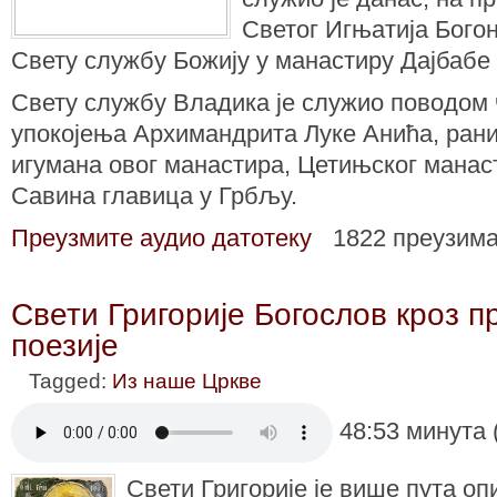
Светог Игњатија Бого
Свету службу Божију у манастиру Дајбабе
Свету службу Владика је служио поводом
упокојења Архимандрита Луке Анића, рани
игумана овог манастира, Цетињског манас
Савина главица у Грбљу.
Преузмите аудио датотеку
1822 преузим
Свети Григорије Богослов кроз п
поезије
Tagged:
Из наше Цркве
48:53 минута 
Свети Григорије је више пута опи