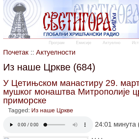
Програм
Емисије
Актуелно
Ист
Почетак
::
Актуелности
Из наше Цркве (684)
У Цетињском манастиру 29. мар
мушког монаштва Митрополије ц
приморске
Tagged:
Из наше Цркве
24:01 минута 