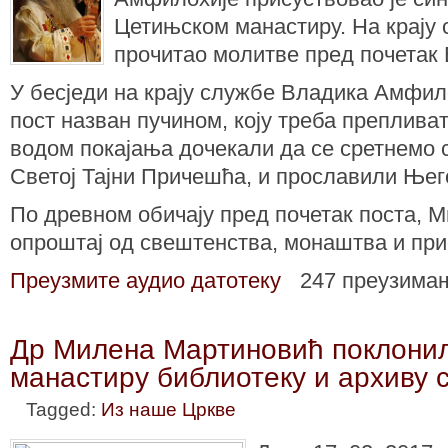
Цетињском манастиру. На крају 
прочитао молитве пред почетак 
У бесједи на крају службе Владика Амфилох
пост назван пучином, коју треба преплива
водом покајања дочекали да се сретнемо 
Светој Тајни Причешћа, и прославили Ње
По древном обичају пред почетак поста, М
опроштај од свештенства, монаштва и при
Преузмите аудио датотеку
247 преузима
Др Милена Мартиновић поклони
манастиру библиотеку и архиву 
Tagged:
Из наше Цркве