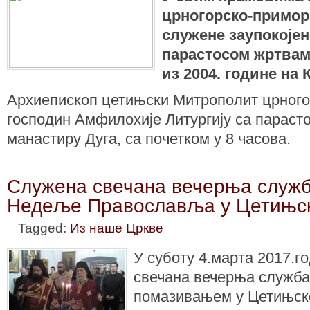
црногорско-приморс
служене заупокојен
парастосом жртвам
из 2004. године на 
Архиепископ цетињски Митрополит црного
господин Амфилохије Литургију са параст
манастиру Дуга, са почетком у 8 часова.
Служена свечана вечерња служ
Недеље Православља у Цетињс
Tagged:
Из наше Цркве
У суботу 4.марта 2017.г
свечана вечерња служба
помазивањем у Цетињск