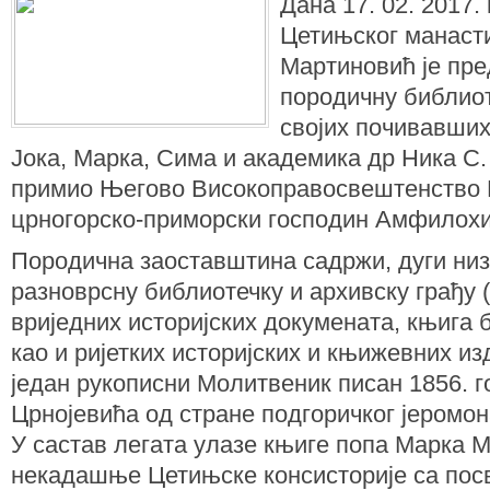
Дана 17. 02. 2017.
Цетињског манаст
Мартиновић је пре
породичну библиот
својих почивавши
Јока, Марка, Сима и академика др Ника С.
примио Његово Високоправосвештенство
црногорско-приморски господин Амфилохи
Породична заоставштина садржи, дуги ни
разноврсну библиотечку и архивску грађу 
вриједних историјских докумената, књига 
као и ријетких историјских и књижевних из
један рукописни Молитвеник писан 1856. г
Црнојевића од стране подгоричког јеромон
У састав легата улазе књиге попа Марка 
некадашње Цетињске консисторије са пос