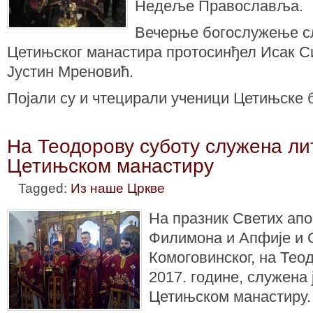
Недеље Православља.
Вечерње богослужење с
Цетињског манастира протосинђел Исак С
Јустин Мреновић.
Појали су и чтецирали ученици Цетињске б
На Теодорову суботу служена лит
Цетињском манастиру
Tagged:
Из наше Цркве
На празник Светих апо
Филимона и Апфије и 
Комоговинског, на Теод
2017. године, служена 
Цетињском манастиру.