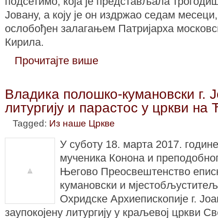
подсетимо, која је представљала трогоди
Јовану, а коју је он издржао седам месеци
ослобођен залагањем Патријарха московског
Кирила.
Прочитајте више
Владика полошко-кумановски г. 
литургију и парастос у цркви на
Tagged:
Из наше Цркве
У суботу 18. марта 2017. године
мученика Конона и преподобно
Његово Преосвештенство епис
кумановски и мјестобљуститељ
Охридске Архиепископије г. Јоа
заупокојену литургију у краљевој цркви С