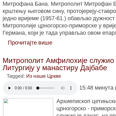
Митрофана Бана. Митрополит Митрофан Ба
крштењу његовом сину, протојереју-ставро
једно вријеме (1957-61.) обављао дужност 
Митрополије црногорско-приморске у вриј
Германа, који је тада управљао овом епар
Прочитајте више
Митрополит Амфилохије служиo j
Литургију у манастиру Дајбабе
Tagged:
Из наше Цркве
15:48 минута 
Архиепископ цетињск
црногорско - приморс
служио је данас, на п