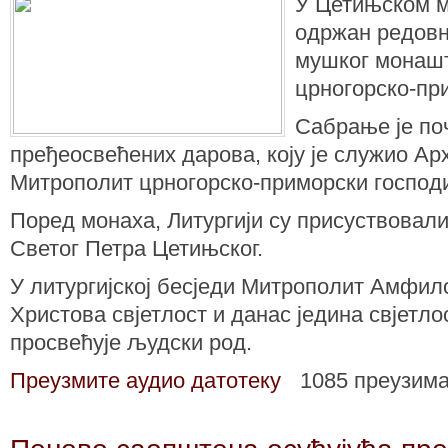
У Цетињском м
одржан редов
мушког монаш
црногорско-пр
Сабрање је по
пређеосвећених дарова, коју је служио А
Митрополит црногорско-приморски господ
Поред монаха, Литургији су присуствовали
Светог Петра Цетињског.
У литургијској бесједи Митрополит Амфилох
Христова свјетлост и данас једина свјетло
просвећује људски род.
Преузмите аудио датотеку
1085 преузим