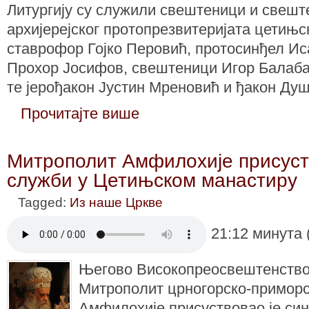
Литургију су служили свештеници и свеш
архијерејског протопрезвитеријата цетињско
ставрофор Гојко Перовић, протосинђел Ис
Прохор Јосифов, свештеници Игор Балаб
те јерођакон Јустин Мреновић и ђакон Душ
Прочитајте више
Митрополит Амфилохије присус
служби у Цетињском манастиру
Tagged:
Из наше Цркве
21:12 минута 
Његово Високопреосвештенство
Митрополит црногорско-приморс
Амфилохије присуствовао је си