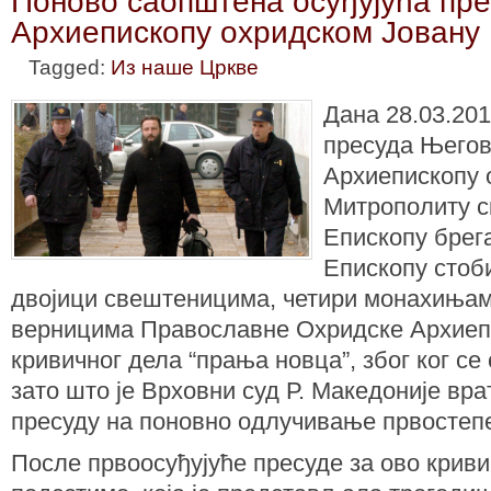
Поново саопштена осуђујућа пр
Архиепископу охридском Јовану
Tagged:
Из наше Цркве
Дана 28.03.201
пресуда Његов
Архиепископу 
Митрополиту ск
Епископу брега
Епископу стоби
двојици свештеницима, четири монахињам
верницима Православне Охридске Архиепи
кривичног дела “прања новца”, због ког се 
зато што је Врховни суд Р. Македоније вра
пресуду на поновно одлучивање првостепе
После првоосуђујуће пресуде за ово криви