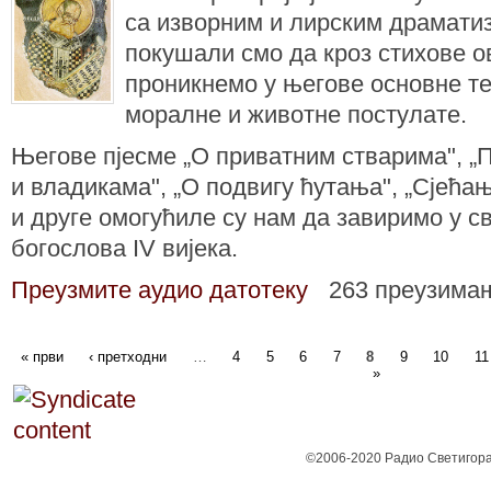
са изворним и лирским драмати
покушали смо да кроз стихове о
проникнемо у његове основне т
моралне и животне постулате.
Његове пјесме „О приватним стварима", „П
и владикама", „О подвигу ћутања", „Сјећањ
и друге омогућиле су нам да завиримо у св
богослова IV вијека.
Преузмите аудио датотеку
263 преузима
« први
‹ претходни
…
4
5
6
7
8
9
10
11
»
©2006-2020 Радио Светигора