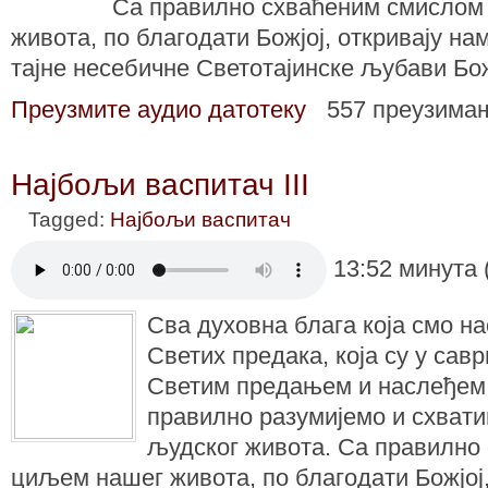
Са правилно схваћеним смислом
живота, по благодати Божјој, откривају на
тајне несебичне Светотајинске љубави Бо
Преузмите аудио датотеку
557 преузима
Најбољи васпитач III
Tagged:
Најбољи васпитач
13:52 минута 
Сва духовна блага која смо н
Светих предака, која су у сав
Светим предањем и наслеђем
правилно разумијемо и схват
људског живота. Са правилно
циљем нашег живота, по благодати Божјој,