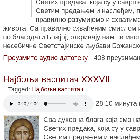
Светих предака, која су у саврш
Светим предањем и наслеђем, 
правилно разумијемо и схватим
живота. Са правилно схваћеним смислом 
по благодати Божјој, откривају нам се мног
несебичне Светотајинске љубави Божанск
Преузмите аудио датотеку
408 преузима
Најбољи васпитач XXXVII
Tagged:
Најбољи васпитач
28:10 минута 
Сва духовна блага која смо н
Светих предака, која су у сав
Светим предањем и наслеђем