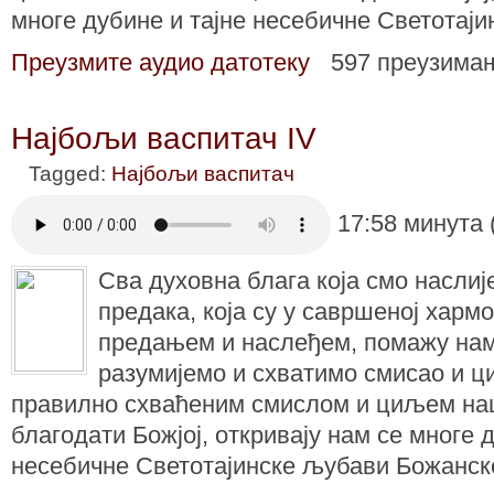
многе дубине и тајне несебичне Светотај
Преузмите аудио датотеку
597 преузима
Најбољи васпитач IV
Tagged:
Најбољи васпитач
17:58 минута 
Сва духовна блага која смо насли
предака, која су у савршеној харм
предањем и наслеђем, помажу нам
разумијемо и схватимо смисао и ц
правилно схваћеним смислом и циљем наш
благодати Божјој, откривају нам се многе 
несебичне Светотајинске љубави Божанск