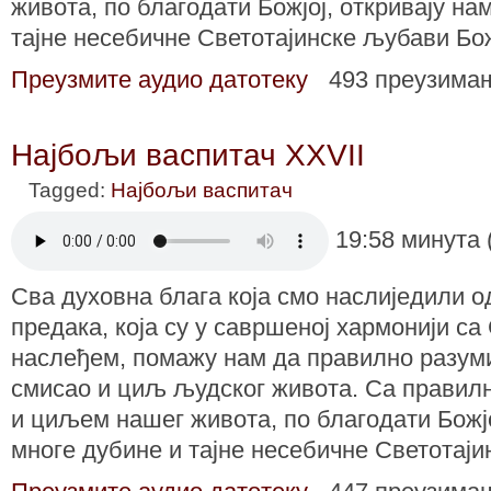
живота, по благодати Божјој, откривају на
тајне несебичне Светотајинске љубави Бо
Преузмите аудио датотеку
493 преузима
Најбољи васпитач XXVII
Tagged:
Најбољи васпитач
19:58 минута 
Сва духовна блага која смо наслиједили 
предака, која су у савршеној хармонији с
наслеђем, помажу нам да правилно разум
смисао и циљ људског живота. Са правил
и циљем нашег живота, по благодати Божјо
многе дубине и тајне несебичне Светотај