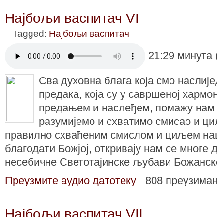
Најбољи васпитач VI
Tagged:
Најбољи васпитач
21:29 минута 
Сва духовна блага која смо наслиј
предака, која су у савршеној хармо
предањем и наслеђем, помажу нам
разумијемо и схватимо смисао и ц
правилно схваћеним смислом и циљем наш
благодати Божјој, откривају нам се многе 
несебичне Светотајинске љубави Божанск
Преузмите аудио датотеку
808 преузима
Најбољи васпитач VII