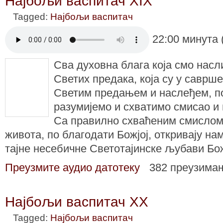
Најбољи васпитач XIX
Tagged:
Најбољи васпитач
22:00 минута 
Сва духовна блага која смо нас
Светих предака, која су у саврше
Светим предањем и наслеђем, п
разумијемо и схватимо смисао и
Са правилно схваћеним смисло
живота, по благодати Божјој, откривају на
тајне несебичне Светотајинске љубави Бо
Преузмите аудио датотеку
382 преузима
Најбољи васпитач XX
Tagged:
Најбољи васпитач