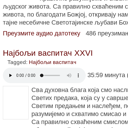
људског живота. Са правилно схваћеним 
живота, по благодати Божјој, откривају на
тајне несебичне Светотајинске љубави Бо
Преузмите аудио датотеку
486 преузима
Најбољи васпитач XXVI
Tagged:
Најбољи васпитач
35:59 минута 
Сва духовна блага која смо нас
Светих предака, која су у саврше
Светим предањем и наслеђем, п
разумијемо и схватимо смисао и
Са правилно схваћеним смисло