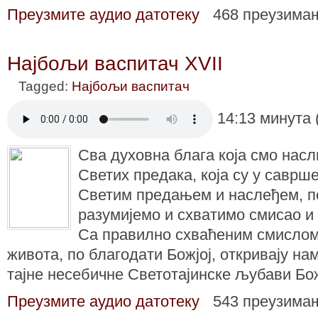
Преузмите аудио датотеку
468 преузима
Најбољи васпитач XVII
Tagged:
Најбољи васпитач
14:13 минута 
Сва духовна блага која смо нас
Светих предака, која су у саврше
Светим предањем и наслеђем, п
разумијемо и схватимо смисао и
Са правилно схваћеним смисло
живота, по благодати Божјој, откривају на
тајне несебичне Светотајинске љубави Бо
Преузмите аудио датотеку
543 преузима