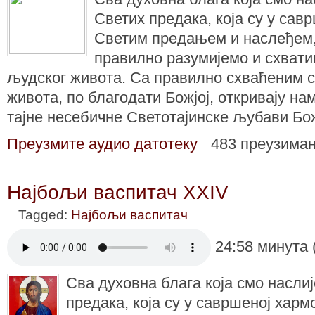
Светих предака, која су у сав
Светим предањем и наслеђем,
правилно разумијемо и схват
људског живота. Са правилно схваћеним 
живота, по благодати Божјој, откривају на
тајне несебичне Светотајинске љубави Бо
Преузмите аудио датотеку
483 преузима
Најбољи васпитач XXIV
Tagged:
Најбољи васпитач
24:58 минута 
Сва духовна блага која смо насли
предака, која су у савршеној харм