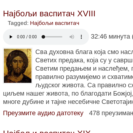
Најбољи васпитач XVIII
Tagged:
Најбољи васпитач
32:46 минута 
Сва духовна блага која смо на
Светих предака, која су у саврш
Светим предањем и наслеђем, 
правилно разумијемо и схватим
људског живота. Са правилно 
циљем нашег живота, по благодати Божјој,
многе дубине и тајне несебичне Светотај
Преузмите аудио датотеку
478 преузима