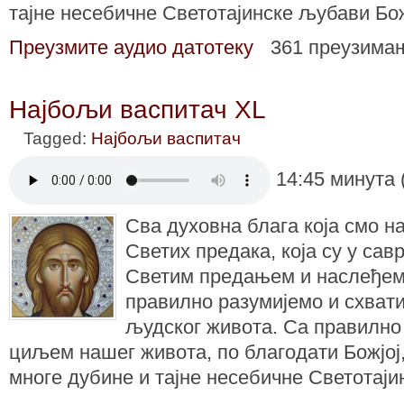
тајне несебичне Светотајинске љубави Бо
Преузмите аудио датотеку
361 преузима
Најбољи васпитач XL
Tagged:
Најбољи васпитач
14:45 минута 
Сва духовна блага која смо н
Светих предака, која су у сав
Светим предањем и наслеђем
правилно разумијемо и схват
људског живота. Са правилно
циљем нашег живота, по благодати Божјој,
многе дубине и тајне несебичне Светотај