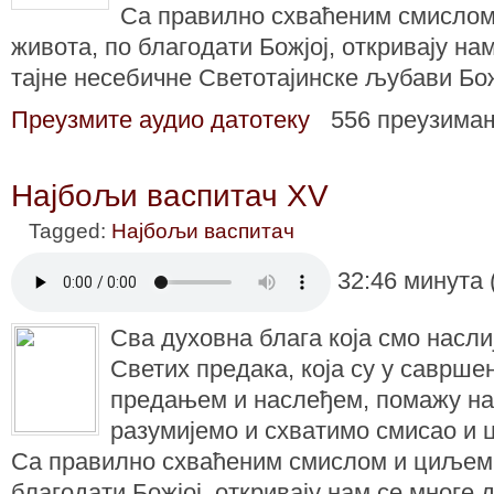
Са правилно схваћеним смисло
живота, по благодати Божјој, откривају на
тајне несебичне Светотајинске љубави Бо
Преузмите аудио датотеку
556 преузима
Најбољи васпитач XV
Tagged:
Најбољи васпитач
32:46 минута 
Сва духовна блага која смо насл
Светих предака, која су у саврше
предањем и наслеђем, помажу на
разумијемо и схватимо смисао и 
Са правилно схваћеним смислом и циљем 
благодати Божјој, откривају нам се многе 