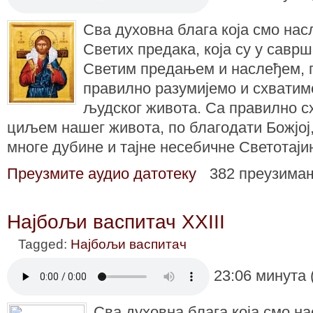
Сва духовна блага која смо на
Светих предака, која су у саврш
Светим предањем и наслеђем, 
правилно разумијемо и схватим
људског живота. Са правилно 
циљем нашег живота, по благодати Божјој,
многе дубине и тајне несебичне Светотај
Преузмите аудио датотеку
382 преузима
Најбољи васпитач XXIII
Tagged:
Најбољи васпитач
23:06 минута 
Сва духовна блага која смо н