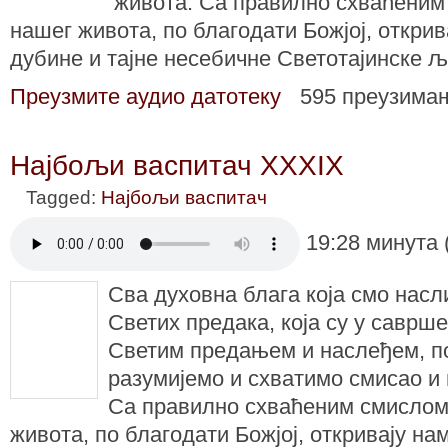
живота. Са правилно схваћени
нашег живота, по благодати Божјој, открив
дубине и тајне несебичне Светотајинске 
Преузмите аудио датотеку
595 преузима
Најбољи васпитач XXXIX
Tagged:
Најбољи васпитач
19:28 минута 
Сва духовна блага која смо нас
Светих предака, која су у саврше
Светим предањем и наслеђем, п
разумијемо и схватимо смисао и
Са правилно схваћеним смисло
живота, по благодати Божјој, откривају на