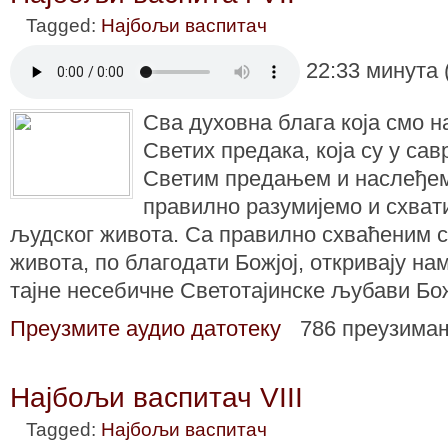
Tagged:
Најбољи васпитач
22:33 минута 
Сва духовна блага која смо 
Светих предака, која су у са
Светим предањем и наслеђем
правилно разумијемо и схва
људског живота. Са правилно схваћеним 
живота, по благодати Божјој, откривају на
тајне несебичне Светотајинске љубави Бо
Преузмите аудио датотеку
786 преузима
Најбољи васпитач VIII
Tagged:
Најбољи васпитач