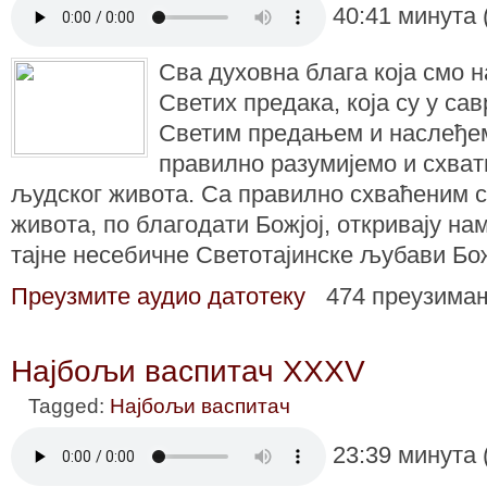
40:41 минута 
Сва духовна блага која смо 
Светих предака, која су у са
Светим предањем и наслеђем
правилно разумијемо и схва
људског живота. Са правилно схваћеним 
живота, по благодати Божјој, откривају на
тајне несебичне Светотајинске љубави Бо
Преузмите аудио датотеку
474 преузима
Најбољи васпитач XXXV
Tagged:
Најбољи васпитач
23:39 минута 