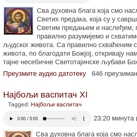
Сва духовна блага која смо на
Светих предака, која су у саврш
Светим предањем и наслеђем, 
правилно разумијемо и схватим
људског живота. Са правилно схваћеним 
живота, по благодати Божјој, откривају на
тајне несебичне Светотајинске љубави Бо
Преузмите аудио датотеку
646 преузима
Најбољи васпитач XI
Tagged:
Најбољи васпитач
23:20 минута 
Сва духовна блага која смо нас