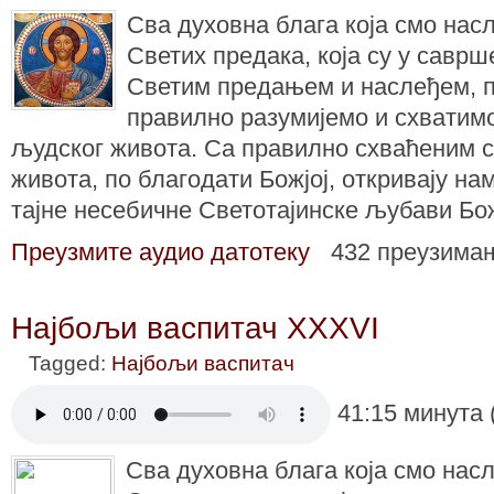
Сва духовна блага која смо нас
Светих предака, која су у саврш
Светим предањем и наслеђем, 
правилно разумијемо и схватим
људског живота. Са правилно схваћеним 
живота, по благодати Божјој, откривају на
тајне несебичне Светотајинске љубави Бо
Преузмите аудио датотеку
432 преузима
Најбољи васпитач XXXVI
Tagged:
Најбољи васпитач
41:15 минута 
Сва духовна блага која смо нас