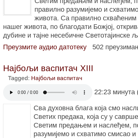
Светим предањем и наслеђем, 
правилно разумијемо и схватим
живота. Са правилно схваћени
нашег живота, по благодати Божјој, открив
дубине и тајне несебичне Светотајинске 
Преузмите аудио датотеку
502 преузима
Најбољи васпитач XIII
Tagged:
Најбољи васпитач
22:23 минута 
Сва духовна блага која смо нас
Светих предака, која су у саврше
Светим предањем и наслеђем, п
разумијемо и схватимо смисао и