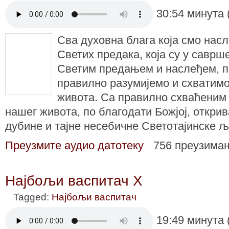
30:54 минута 
Сва духовна блага која смо нас
Светих предака, која су у саврш
Светим предањем и наслеђем, 
правилно разумијемо и схватим
живота. Са правилно схваћени
нашег живота, по благодати Божјој, открив
дубине и тајне несебичне Светотајинске 
Преузмите аудио датотеку
756 преузима
Најбољи васпитач X
Tagged:
Најбољи васпитач
19:49 минута 