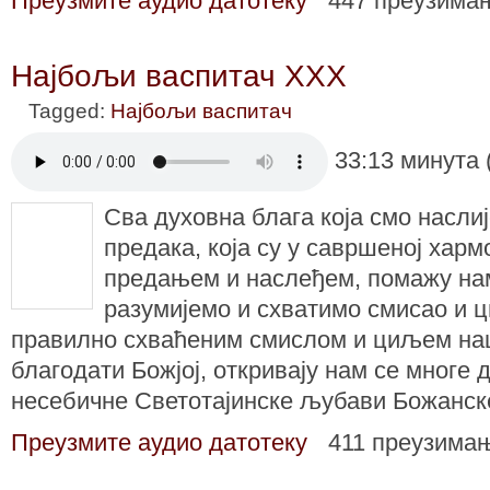
Преузмите аудио датотеку
447 преузима
Најбољи васпитач XXX
Tagged:
Најбољи васпитач
33:13 минута 
Сва духовна блага која смо насли
предака, која су у савршеној харм
предањем и наслеђем, помажу на
разумијемо и схватимо смисао и 
правилно схваћеним смислом и циљем наш
благодати Божјој, откривају нам се многе 
несебичне Светотајинске љубави Божанск
Преузмите аудио датотеку
411 преузима