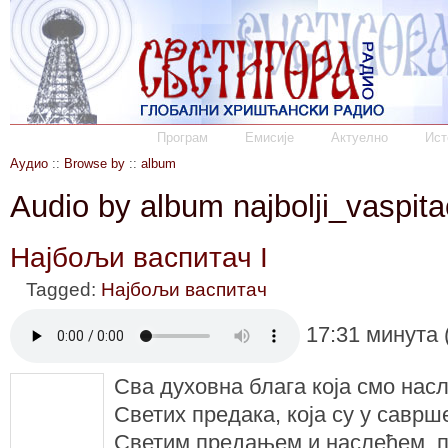
Програм
Емисије
Актуелно
Ист
Аудио
::
Browse by
::
album
Audio by album najbolji_vaspita
Најбољи васпитач I
Tagged:
Најбољи васпитач
17:31 минута 
Сва духовна блага која смо нас
Светих предака, која су у саврш
Светим предањем и наслеђем, 