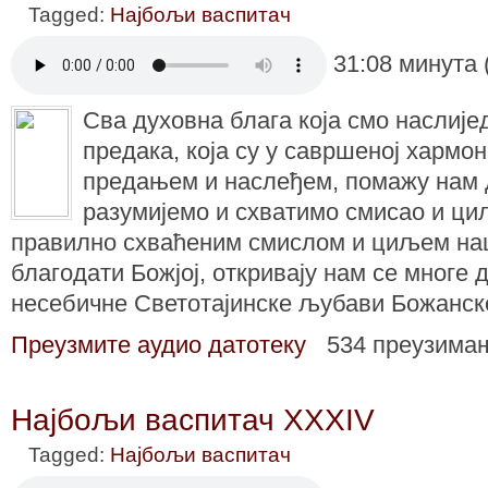
Tagged:
Најбољи васпитач
31:08 минута 
Сва духовна блага која смо наслиј
предака, која су у савршеној хармо
предањем и наслеђем, помажу нам 
разумијемо и схватимо смисао и ци
правилно схваћеним смислом и циљем наш
благодати Божјој, откривају нам се многе 
несебичне Светотајинске љубави Божанск
Преузмите аудио датотеку
534 преузима
Најбољи васпитач XXXIV
Tagged:
Најбољи васпитач