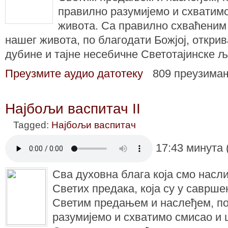
правилно разумијемо и схватим
живота. Са правилно схваћени
нашег живота, по благодати Божјој, открив
дубине и тајне несебичне Светотајинске 
Преузмите аудио датотеку
809 преузима
Најбољи васпитач II
Tagged:
Најбољи васпитач
17:43 минута 
Сва духовна блага која смо насл
Светих предака, која су у саврше
Светим предањем и наслеђем, п
разумијемо и схватимо смисао и