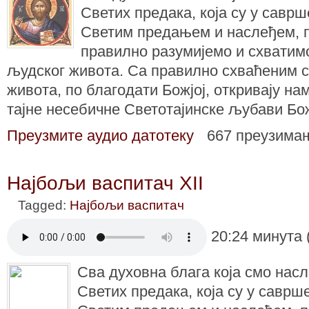
Светих предака, која су у саврш
Светим предањем и наслеђем, 
правилно разумијемо и схватим
људског живота. Са правилно схваћеним 
живота, по благодати Божјој, откривају на
тајне несебичне Светотајинске љубави Бо
Преузмите аудио датотеку
667 преузима
Најбољи васпитач XII
Tagged:
Најбољи васпитач
20:24 минута 
Сва духовна блага која смо нас
Светих предака, која су у саврш