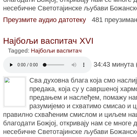
несебичне Светотајинске љубави Божанск
Преузмите аудио датотеку
481 преузима
Најбољи васпитач XVI
Tagged:
Најбољи васпитач
34:43 минута 
Сва духовна блага која смо насли
предака, која су у савршеној харм
предањем и наслеђем, помажу на
разумијемо и схватимо смисао и 
правилно схваћеним смислом и циљем наш
благодати Божјој, откривају нам се многе 
несебичне Светотајинске љубави Божанск