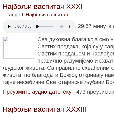
Најбољи васпитач XXXI
Tagged:
Најбољи васпитач
29:57 минута 
Сва духовна блага која смо 
Светих предака, која су у са
Светим предањем и наслеђе
правилно разумијемо и схва
људског живота. Са правилно схваћеним 
живота, по благодати Божјој, откривају на
тајне несебичне Светотајинске љубави Бо
Преузмите аудио датотеку
473 преузима
Најбољи васпитач XXXIII