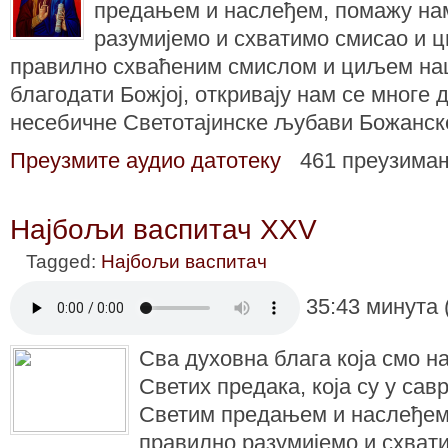
предањем и наслеђем, помажу на
разумијемо и схватимо смисао и 
правилно схваћеним смислом и циљем наш
благодати Божјој, откривају нам се многе 
несебичне Светотајинске љубави Божанск
Преузмите аудио датотеку
461 преузима
Најбољи васпитач XXV
Tagged:
Најбољи васпитач
35:43 минута 
Сва духовна блага која смо н
Светих предака, која су у сав
Светим предањем и наслеђем
правилно разумијемо и схват