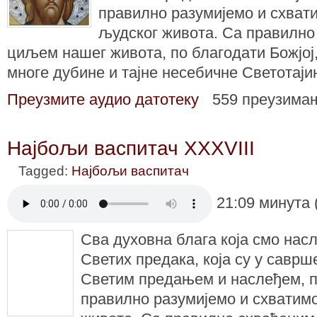
правилно разумијемо и схват
људског живота. Са правилно
циљем нашег живота, по благодати Божјој,
многе дубине и тајне несебичне Светотај
Преузмите аудио датотеку
559 преузима
Најбољи васпитач XXXVIII
Tagged:
Најбољи васпитач
21:09 минута 
Сва духовна блага која смо нас
Светих предака, која су у саврш
Светим предањем и наслеђем, 
правилно разумијемо и схватим