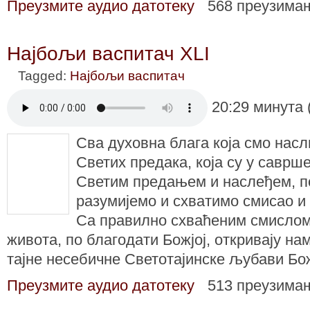
Преузмите аудио датотеку
568 преузима
Најбољи васпитач XLI
Tagged:
Најбољи васпитач
20:29 минута 
Сва духовна блага која смо нас
Светих предака, која су у саврше
Светим предањем и наслеђем, п
разумијемо и схватимо смисао и
Са правилно схваћеним смисло
живота, по благодати Божјој, откривају на
тајне несебичне Светотајинске љубави Бо
Преузмите аудио датотеку
513 преузима