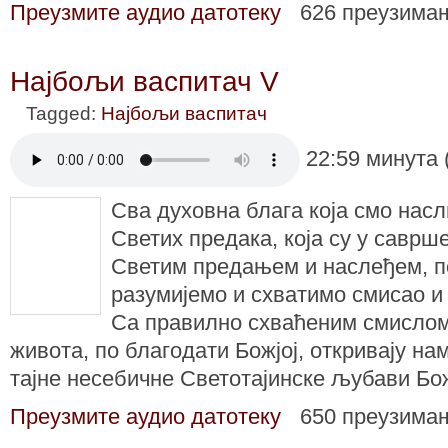
Преузмите аудио датотеку
626 преузима
Најбољи васпитач V
Tagged:
Најбољи васпитач
22:59 минута 
Сва духовна блага која смо нас
Светих предака, која су у саврш
Светим предањем и наслеђем, п
разумијемо и схватимо смисао и
Са правилно схваћеним смисло
живота, по благодати Божјој, откривају на
тајне несебичне Светотајинске љубави Бо
Преузмите аудио датотеку
650 преузима