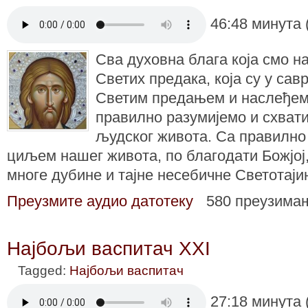
46:48 минута 
Сва духовна блага која смо н
Светих предака, која су у сав
Светим предањем и наслеђем
правилно разумијемо и схват
људског живота. Са правилно
циљем нашег живота, по благодати Божјој,
многе дубине и тајне несебичне Светотај
Преузмите аудио датотеку
580 преузима
Најбољи васпитач XXI
Tagged:
Најбољи васпитач
27:18 минута 