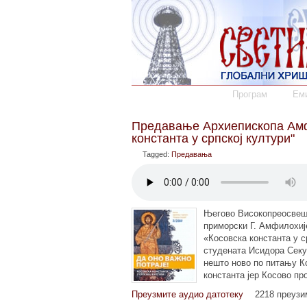
Програм
Еми
Предавање Архиепископа Амфи
константа у српској култури"
Tagged:
Предавања
Његово Високопреосвеш
приморски Г. Амфилохиј
«Косовска константа у 
студената Исидора Секу
нешто ново по питању К
константа јер Косово пр
Преузмите аудио датотеку
2218 преуз