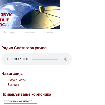
Награде
Линкови
Контакт
Радио Светигора уживо
Навигација
Актуелности
Емисије
Пријављивање корисника
Корисничко име:
*