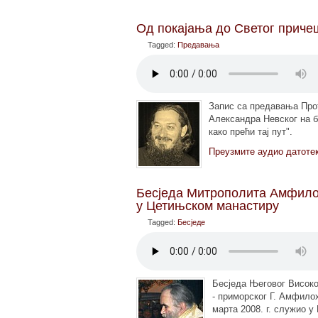
Од покајања до Светог причешћ
Tagged:
Предавања
Запис са предавања Прот
Александра Невског на б
како прећи тај пут".
Преузмите аудио датоте
Бесједа Митрополита Амфилох
у Цетињском манастиру
Tagged:
Бесједе
Бесједа Његовог Висок
- приморског Г. Амфилох
марта 2008. г. служио 