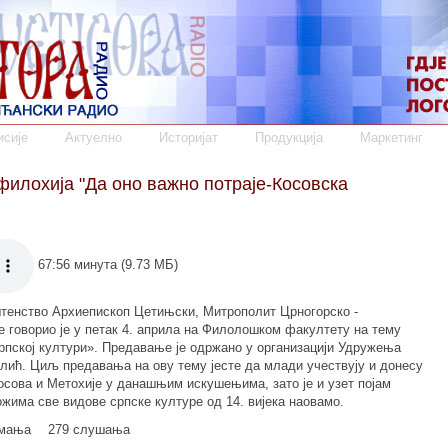
сије
Актуелно
Историјат
Продукција
Маркетинг
лохија "Да оно важно потраје-Косовска
67:56 минута (9.73 МБ)
тенство Архиепископ Цетињски, Митрополит Црногорско -
е говорио је у петак 4. априла на Филолошком факултету на тему
српској култури». Предавање је одржано у организацији Удружења
лић. Циљ предавања на ову тему јесте да млади учествују и донесу
осова и Метохије у данашњим искушењима, зато је и узет појам
ожима све видове српске културе од 14. вијека наовамо.
имања
279 слушања