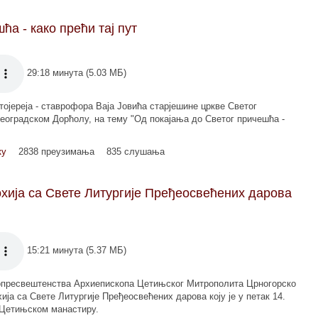
а - како прећи тај пут
29:18 минута (5.03 МБ)
ојереја - ставрофора Ваја Јовића старјешине цркве Светог
еоградском Дорћолу, на тему "Од покајања до Светог причешћа -
ку
2838 преузимања
835 слушања
ија са Свете Литургије Пређеосвећених дарова
15:21 минута (5.37 МБ)
опресвештенства Архиепископа Цетињског Митрополита Црногорско
ија са Свете Литургије Пређеосвећених дарова коју је у петак 14.
у Цетињском манастиру.