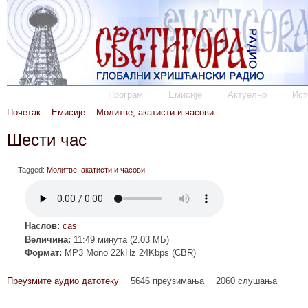
Програм
Емисије
Актуелно
Ист
Почетак
::
Емисије
::
Молитве, акатисти и часови
Шести час
Tagged:
Молитве, акатисти и часови
Наслов:
cas
Величина:
11:49 минута (2.03 МБ)
Формат:
MP3 Mono 22kHz 24Kbps (CBR)
Преузмите аудио датотеку
5646 преузимања
2060 слушања