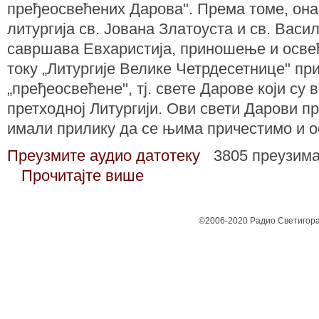
пређеосвећених Дарова". Према томе, она 
литургија св. Јована Златоуста и св. Васил
савршава Евхаристија, приношење и осве
току „Литургије Велике Четрдесетнице" пр
„пређеосвећене", тј. свете Дарове који су 
претходној Литургији. Ови свети Дарови п
имали прилику да се њима причестимо и о
Преузмите аудио датотеку
3805 преузим
Прочитајте више
©2006-2020 Радио Светигора