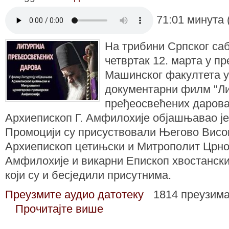
71:01 минута 
На трибини Српског саб
четвртак 12. марта у 
Машинског факултета у
документарни филм "Ли
пређеосвећених дарова
Архиепископ Г. Амфилохије објашњавао је 
Промоцији су присуствовали Његово Вис
Архиепископ цетињски и Митрополит Црног
Амфилохије и викарни Епископ хвостански 
који су и бесједили присутнима.
Преузмите аудио датотеку
1814 преузим
Прочитајте више