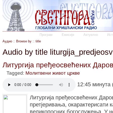
Програм
Емисије
Актуелно
Ист
Аудио
::
Browse by
::
title
Audio by title liturgija_predjeo
Литургија пређеосвећених Даро
Tagged:
Молитвени живот цркве
12:45 минута 
Литургија пређеосвећених Даров
претјеривања, окарактерисати 
великопосних богослужења. У н