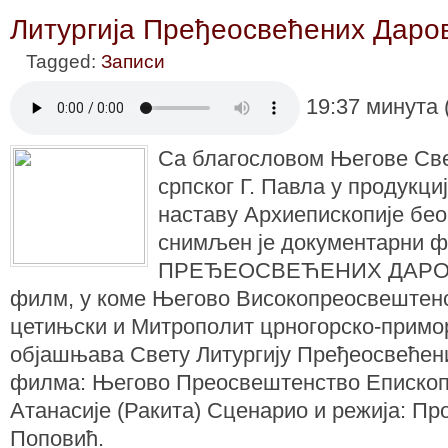
Литургијa Пређеосвећених Даро
Tagged:
Записи
19:37 минута 
Са благословом Његове Све
српског Г. Павла у продукци
наставу Архиепископије бео
снимљен је документарни
ПРЕЂЕОСВЕЋЕНИХ ДАРОВА
филм, у коме Његово Високопреосвештен
цетињски и Митрополит црногорско-примо
објашњава Свету Литургију Пређеосвећен
филма: Његово Преосвештенство Епископ 
Атанасије (Ракита) Сценарио и режија: Пр
Поповић.