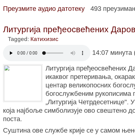
Преузмите аудио датотеку
493 преузима
Литургија пређеосвећених Даро
Tagged:
Катихизис
14:07 минута 
Литургија пређеосвећених Д
икаквог претеривања, окара
центар великопосних богосл
богослужбеним рукописима п
„Литургија Четрдесетнице". У
која најбоље симболизује ово свештено д
поста.
Суштина ове службе крије се у самом њено