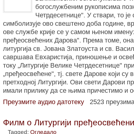
богослужбеним рукописима позна
Четрдесетнице". У ствари, то је
симболизује ово свештено доба године, в
ове службе крије се у самом њеном имену:
пређеосвећених Дарова". Према томе, она 
литургија св. Јована Златоуста и св. Васил
савршава Евхаристија, приношење и осве
току „Литургије Велике Четрдесетнице" пр
„пређеосвећене", тј. свете Дарове који су 
претходној Литургији. Ови свети Дарови п
имали прилику да се њима причестимо и о
Преузмите аудио датотеку
2523 преузим
Филм о Литургији пређеосвећен
Tagged:
Огледало