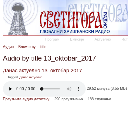
Програм
Емисије
Актуелно
Ист
Аудио
::
Browse by
::
title
Audio by title 13_oktobar_2017
Данас актуелно 13. октобар 2017
Tagged:
Данас актуелно
29:52 минута (8.55 МБ)
Преузмите аудио датотеку
290 преузимања
188 слушања