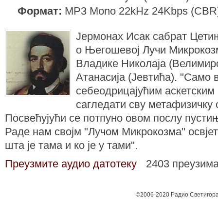
Формат:
MP3 Mono 22kHz 24Kbps (CBR
Јермонах Исак сабрат Цети
о Његошевој Лучи Микрокоз
Владике Николаја (Велимир
Атанасија (Јевтића). "Само
себеодрицајућим аскетским 
сагледати сву метафизичку 
Посвећујући се потпуно овом послу пусти
Раде нам својм "Лучом Микрокозма" освј
шта је тама и ко је у тами".
Преузмите аудио датотеку
2403 преузим
©2006-2020 Радио Светигора