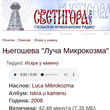
Програм
Емисије
Актуелно
Ист
Почетак
::
Емисије
::
Искра у камену
Његошева "Луча Микрокозма"
Tagged:
Искра у камену
Наслов:
Luca Mikrokozma
Албум:
Iskra u kamenu
Година:
2008
Величина:
42:48 минута (7.35 МБ)