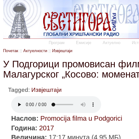
Програм
Емисије
Актуелно
Ист
Почетак
::
Актуелности
::
Извјештаји
У Подгорици промовисан фил
Малагурског „Косово: моменат
Tagged:
Извјештаји
Наслов:
Promocija filma u Podgorici
Година:
2017
Величина:
17:17 минута (4.95 МБ)