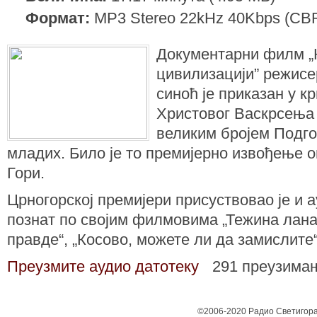
Формат:
MP3 Stereo 22kHz 40Kbps (CB
Документарни филм „
цивилизацији” режисе
синоћ је приказан у к
Христовог Васкрсења 
великим бројем Подго
младих. Било је то премијерно извођење о
Гори.
Црногорској премијери присуствовао је и ау
познат по својим филмовима „Тежина лана
правде“, „Косово, можете ли да замислите“
Преузмите аудио датотеку
291 преузима
©2006-2020 Радио Светигора