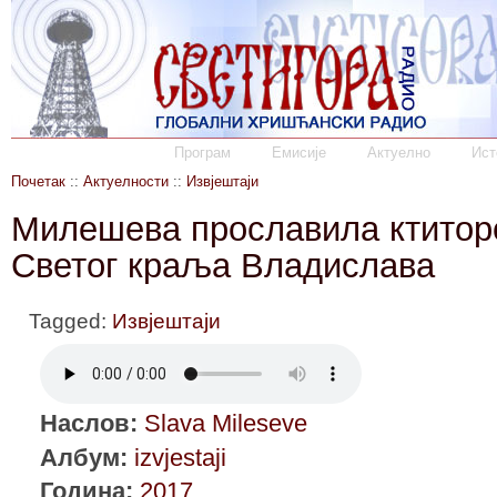
Програм
Емисије
Актуелно
Ист
Почетак
::
Актуелности
::
Извјештаји
Милешева прославила ктиторс
Светог краља Владислава
Tagged:
Извјештаји
Наслов:
Slava Mileseve
Албум:
izvjestaji
Година:
2017