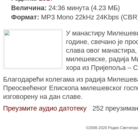
Величина:
24:36 минута (4.23 МБ)
Формат:
MP3 Mono 22kHz 24Kbps (CBR
У манастиру Милешеви,
године, свечано је пр
слава овог манастира,
милешевске, радија М
хора из Пријепоља – 
Благодарећи колегама из радија Милешев
Преосвећеног Епископа милешевског госп
изговорену на дан славе.
Преузмите аудио датотеку
252 преузима
©2006-2020 Радио Светигора