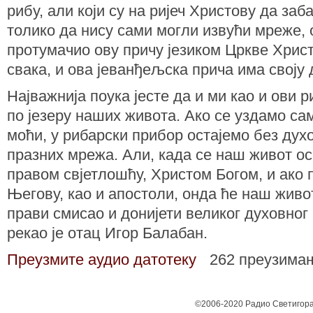
рибу, али који су на ријеч Христову да за
толико да нису сами могли извући мреже, 
протумачио ову причу језиком Цркве Хрис
свака, и ова јеванђељска прича има своју 
Најважнија поука јесте да и ми као и ови 
по језеру наших живота. Ако се уздамо са
моћи, у рибарски прибор остајемо без дух
празних мрежа. Али, када се наш живот ос
правом свјетлошћу, Христом Богом, и ако
Његову, као и апостоли, онда ће наш живо
прави смисао и донијети великог духовног
рекао је отац Игор Балабан.
Преузмите аудио датотеку
262 преузима
©2006-2020 Радио Светигора