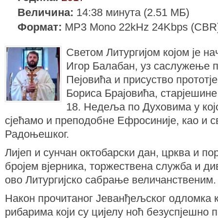
Величина:
14:38 минута (2.51 МБ)
Формат:
MP3 Mono 22kHz 24Kbps (CBR
Светом Литургијом којом је н
Игор Балабан, уз саслужење п
Пејовића и присуство прототј
Бориса Брајовића, старјешин
18. Недеља по Духовима у кој
сјећамо и преподобне Ефросиније, као и с
Радоњешког.
Лијеп и сунчан октобарски дан, црква и п
бројем вјерника, торжествена служба и ди
ово Литургијско сабрање величанственим.
Након прочитаног Јеванђељског одломка ко
рибарима који су цијелу ноћ безуспјешно 