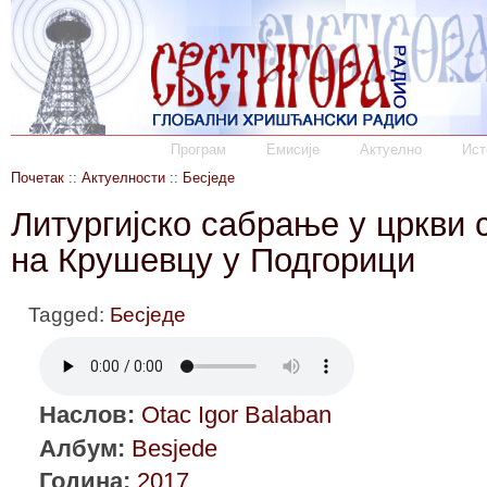
Програм
Емисије
Актуелно
Ист
Почетак
::
Актуелности
::
Бесједе
Литургијско сабрање у цркви 
на Крушевцу у Подгорици
Tagged:
Бесједе
Наслов:
Otac Igor Balaban
Албум:
Besjede
Година:
2017