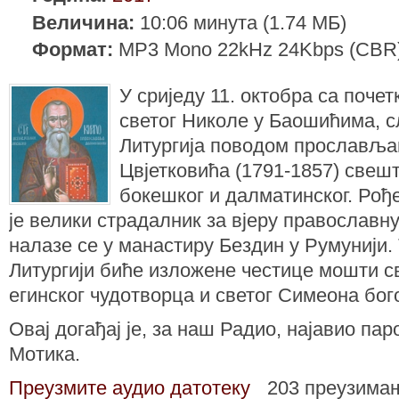
Величина:
10:06 минута (1.74 МБ)
Формат:
MP3 Mono 22kHz 24Kbps (CBR
У сриједу 11. октобра са почет
светог Николе у Баошићима, с
Литургија поводом прославља
Цвјетковића (1791-1857) свеш
бокешког и далматинског. Рођ
је велики страдалник за вјеру православн
налазе се у манастиру Бездин у Румунији. 
Литургији биће изложене честице мошти с
егинског чудотворца и светог Симеона бо
Овај догађај је, за наш Радио, најавио пар
Мотика.
Преузмите аудио датотеку
203 преузима