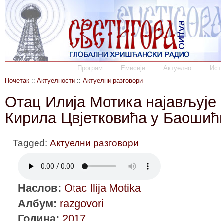
Програм
Емисије
Актуелно
Ист
Почетак
::
Актуелности
::
Актуелни разговори
Отац Илија Мотика најављује 
Кирила Цвјетковића у Баоши
Tagged:
Актуелни разговори
Наслов:
Otac Ilija Motika
Албум:
razgovori
Година:
2017