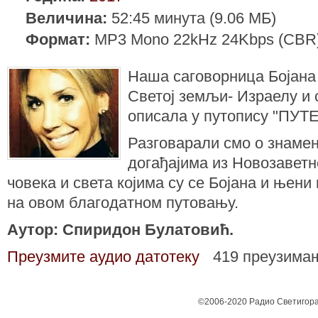
Величина:
52:45 минута (9.06 МБ)
Формат:
MP3 Mono 22kHz 24Kbps (CBR
Наша саговорница Бојана
Светој земљи- Израелу и 
описала у путопису "П
Разговарали смо о знаме
догађајима из Новозаветн
човека и света којима су се Бојана и њен
на овом благодатном путовању.
Аутор: Спиридон Булатовић.
Преузмите аудио датотеку
419 преузима
©2006-2020 Радио Светигора