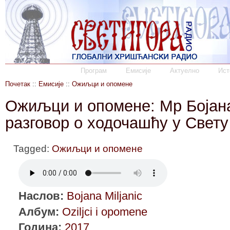
Програм
Емисије
Актуелно
Ист
Почетак
::
Емисије
::
Ожиљци и опомене
Ожиљци и опомене: Мр Бојан
разговор о ходочашћу у Свет
Tagged:
Ожиљци и опомене
Наслов:
Bojana Miljanic
Албум:
Oziljci i opomene
Година:
2017