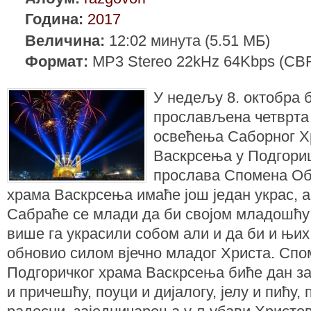
Година:
2017
Величина:
12:02 минута (5.51 МБ)
Формат:
MP3 Stereo 22kHz 64Kbps (CB
У недељу 8. октобра 
прослављена четврта
освећења Саборног Х
Васкрсења у Подгори
прослава Спомена О
храма Васкрсења имаће још један украс, а
Сабраће се млади да би својом младошћу 
више га украсили собом али и да би и њих
обновио силом вјечно младог Христа. С
Подгоричког храма Васкрсења биће дан з
и причешћу, поуци и дијалогу, јелу и пићу, 