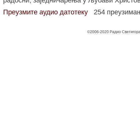
радосни, заједничарења у љубави Христов
Преузмите аудио датотеку
254 преузима
©2006-2020 Радио Светигора