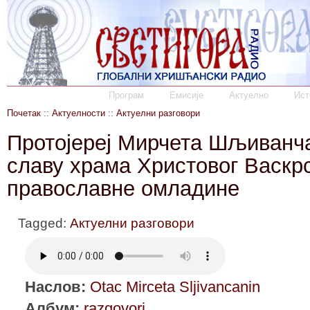
Програм
Емисије
Актуелно
Ист
Почетак
::
Актуелности
::
Актуелни разговори
Протојереј Мирчета Шљиванч
славу храма Христовог Васкр
православне омладине
Tagged:
Актуелни разговори
Наслов:
Otac Mirceta Sljivancanin
Албум:
razgovori