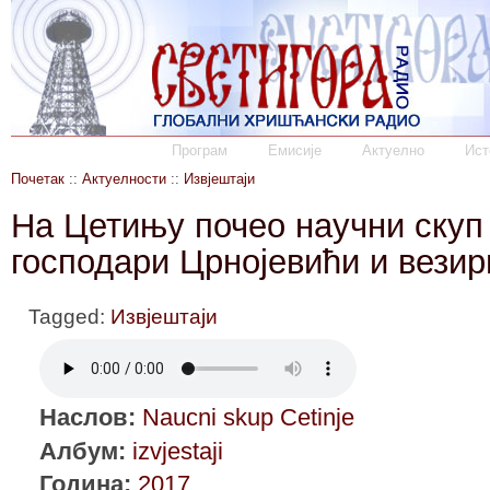
Програм
Емисије
Актуелно
Ист
Почетак
::
Актуелности
::
Извјештаји
На Цетињу почео научни скуп 
господари Црнојевићи и везир
Tagged:
Извјештаји
Наслов:
Naucni skup Cetinje
Албум:
izvjestaji
Година:
2017