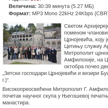
Величина:
30:39 минута (5.27 МБ)
Формат:
MP3 Mono 22kHz 24Kbps (CBR
Светом Архијереј
поменом чланови
Црнојевића, коју 
Цетињу служиу А
Митрополит црног
Амфилохије, на Це
октобра почео дв
„Зетски господари Црнојевићи и везири Буш
г.)“.
Високопреосвећени Митрополит Г. Амфило
почетак научног скупа у Његошевој печат
манастира.