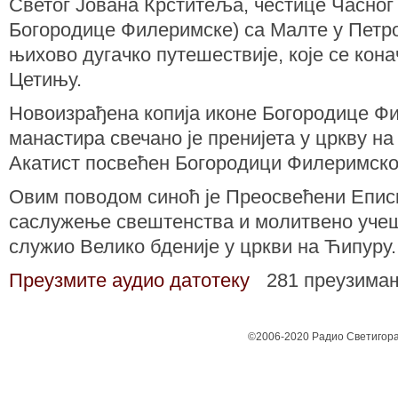
Светог Јована Крститеља, честице Часног 
Богородице Филеримске) са Малте у Петро
њихово дугачко путешествије, које се кон
Цетињу.
Новоизрађена копија иконе Богородице Ф
манастира свечано је пренијета у цркву на 
Акатист посвећен Богородици Филеримско
Овим поводом синоћ је Преосвећени Еписко
саслужење свештенства и молитвено учеш
служио Велико бденије у цркви на Ћипуру.
Преузмите аудио датотеку
281 преузима
©2006-2020 Радио Светигора