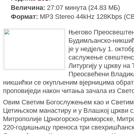
Величина:
27:07 минута (24.83 МБ)
Формат:
MP3 Stereo 44kHz 128Kbps (C
Његово Преосвештен
Будимљанско-никшићк
је у недјељу 1. октоб
саслужење свештенст
Литургију у цркву на
Преосвећени Владик
никшићки се окупљеним вјерницима обрати
проповиједи након читања зачала из Свет
Овим Светим Богослужењем као и Светим л
Цетињском манастиру и у Влашкој цркви 
Митрополије Црногорско-приморске, Митро
220-годишњицу преноса три свехришћанс