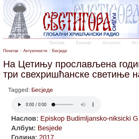
Програм
Емисије
Актуелно
Ист
Почетак
::
Актуелности
::
Бесједе
На Цетињу прослављена год
три свехришћанске светиње 
Tagged:
Бесједе
Наслов:
Episkop Budimljansko-niksicki G.
Албум:
Besjede
Година:
2017