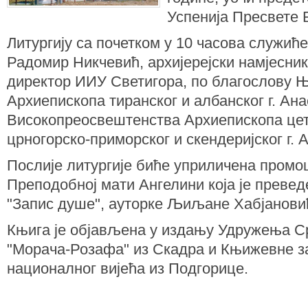
Успенија Пресвете 
Литургију са почетком у 10 часова служић
Радомир Никчевић, архијерејски намјесник
директор ИИУ Светигора, по благослову 
Архиепископа тиранског и албанског г. Ана
Високопреосвештенства Архиепископа це
црногорско-приморског и скендеријског г. 
Послије литургије биће уприличена промоц
Преподобној мати Ангелини која је превед
"Запис душе", ауторке Љиљане Хабјанови
Књига је објављена у издању Удружења С
"Морача-Розафа" из Скадра и Књижевне за
националног вијећа из Подгорице.