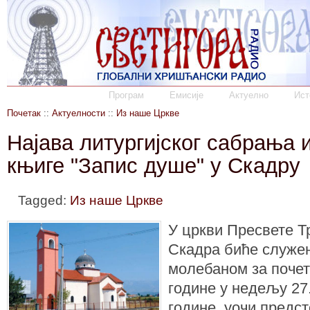
Програм
Емисије
Актуелно
Ист
Почетак
::
Актуелности
::
Из наше Цркве
Најава литургијског сабрања 
књиге "Запис душе" у Скадру
Tagged:
Из наше Цркве
У цркви Пресвете Т
Скадра биће служен
молебаном за почет
године у недељу 27.
године, уочи предст