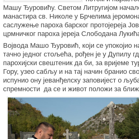
Машу Ђуровићу. Светом Литругијом началс
манастира св. Николе у Брчелима јеромон
саслужење пароха барског протојереја Јо
црмничког пароха јереја Слободана Лукић
Војвода Машо Ђуровић, који се упокојио 
тачно једног стољећа, рођен је у Дупилу гд
парохијски свештеник да би, за вријеме т
Гору, узео сабљу и на тај начин бранио свој
испунио ону јеванђелску заповијест о љу
спремности да се и живот положи за ближ