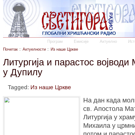
Програм
Емисије
Актуелно
Ист
Почетак
::
Актуелности
::
Из наше Цркве
Литургија и парастос војвод
у Дупилу
Tagged:
Из наше Цркве
На дан када мо
св. Апостола Мат
Литургија у храм
Михаила у црмни
потом и парасто