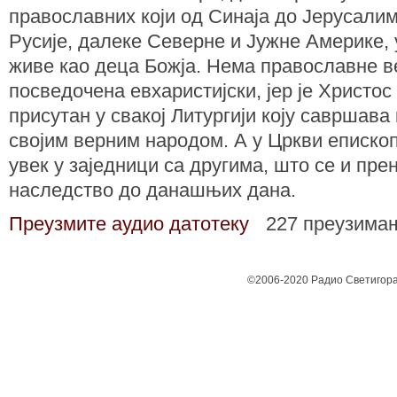
православних који од Синаја до Јерусалим
Русије, далеке Северне и Јужне Америке, 
живе као деца Божја. Нема православне ве
посведочена евхаристијски, јер је Христос
присутан у свакој Литургији коју савршава
својим верним народом. А у Цркви епископ
увек у заједници са другима, што се и пре
наследство до данашњих дана.
Преузмите аудио датотеку
227 преузима
©2006-2020 Радио Светигора