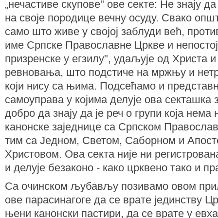
„нечастиве скупове" ове секте: Не знају д
на своје породице вечну осуду. Свако опш
само што живе у својој заблуди већ, прот
име Српске Православне Цркве и непостој
призренске у егзилу", удаљује од Христа и
ревновања, што подстиче на мржњу и нет
који нису са њима. Подсећамо и представ
самоуправа у којима делује ова секташка 
добро да знају да је реч о групи која нема
канонске заједнице са Српском Правосла
тим са Једном, Светом, Саборном и Апос
Христовом. Ова секта није ни регистрован
и делује безаконо - како црквено тако и пр
Са очинском љубављу позивамо овом при
ове парасинагоге да се врате јединству Цр
њени канонски пастири, да се врате у евха