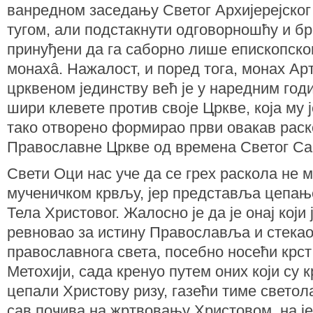
ванредном заседању Светог Архијерејског
тугом, али подстакнути одговорношћу и бр
принуђени да га саборно лише епископског
монахâ. Нажалост, и поред тога, монах Арт
црквеном јединству већ је у наредним год
шири клевете против своје Цркве, која му ј
тако отворено формирао први овакав раск
Православне Цркве од времена Светог Са
Свети Оци нас уче да се грех раскола не 
мученичком крвљу, јер представља цепањ
Тела Христовог. Жалосно је да је онај који
ревновао за истину Православља и стек
православнога света, посебно носећи крст
Метохији, сада кренуо путем оних који су 
цепали Христову ризу, газећи тиме светол
сав почива на жртвовању Христовом, на ј