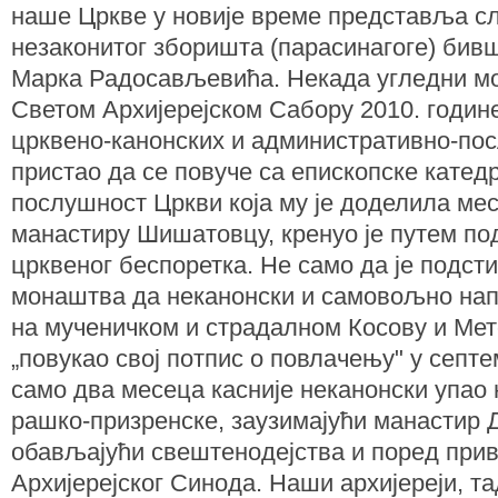
наше Цркве у новије време представља сл
незаконитог зборишта (парасинагоге) бивш
Марка Радосављевића. Некада угледни мона
Светом Архијерејском Сабору 2010. године
црквено-канонских и административно-пос
пристао да се повуче са епископске катед
послушност Цркви која му је доделила ме
манастиру Шишатовцу, кренуо је путем п
црквеног беспоретка. Не само да је подсти
монаштва да неканонски и самовољно нап
на мученичком и страдалном Косову и Мето
„повукао свој потпис о повлачењу" у септе
само два месеца касније неканонски упао 
рашко-призренске, заузимајући манастир 
обављајући свештенодејства и поред при
Архијерејског Синода. Наши архијереји, т