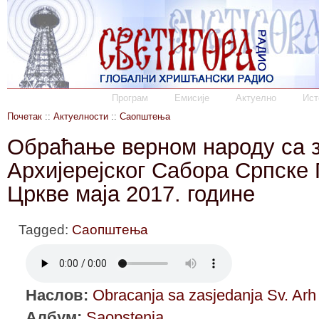
Програм
Емисије
Актуелно
Ист
Почетак
::
Актуелности
::
Саопштења
Обраћање верном народу са 
Архијерејског Сабора Српске
Цркве маја 2017. године
Tagged:
Саопштења
Наслов:
Obracanja sa zasjedanja Sv. Ar
Албум:
Saopstenja