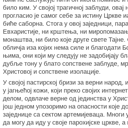
било ким. У својој трагичној заблуди, ова
прогласио је самог себе за истину Цркве иа
биће саборна. Стога у овој заједници, пар
Евхаристије, ни крштења, ни миропомазањ
монаштва, ни било које друге свете Тајне.
обличја иза којих нема силе и благодати Б
њима, они који му следују не задобијају б
дубље тону у блато сопствене заблуде, 
Христовој и сопствене изолације.
У својој пастирској бризи за верни народ,
у јагњећој кожи, који преко својих интернет
делом, одвлаче верне од јединства у Хрис
још једном упозоримо на опасности које д
заједнице са сектом артемијеваца. Многи 
да могу да иду у своје парохијске цркве, а