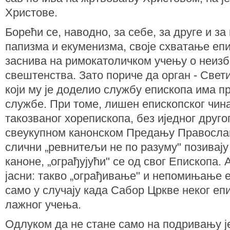
Христове.
Борећи се, наводно, за себе, за друге и за
папизма и екуменизма, своје схватање еп
заснива на римокатоличком учењу о неиз
свештенства. Зато пориче да орган - Свети
који му је доделио службу епископа има пр
службе. При томе, лишен епископског чин
такозваног хорепископа, без иједног друго
свеукупном канонском Предању Правосла
слични „ревнитељи не по разуму" позивају
каноне, „ограђујући" се од свог Епископа. 
јасни: такво „ограђивање" и непомињање 
само у случају када Сабор Цркве неког еп
лажног учења.
Одлуком да не стане само на подривању ј