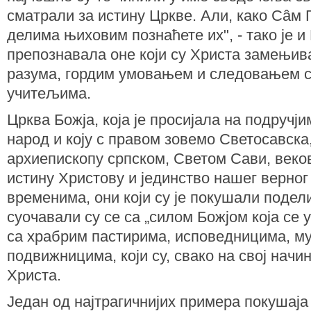
сматрали за истину Цркве. Али, како Сâм 
делима њиховим познаћете их", - тако је 
препознавала оне који су Христа замењи
разума, гордим умовањем и следовањем с
учитељима.
Црква Божја, која је просијала на подручј
народ и коју с правом зовемо Светосавска
архиепископу српском, Светом Сави, веков
истину Христову и јединство нашег верног
временима, они који су је покушали подели
суочавали су се са „силом Божјом која се 
са храбрим пастирима, исповедницима, м
подвижницима, који су, свако на свој нач
Христа.
Један од најтрагичнијих примера покушаја