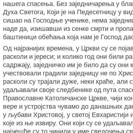
нашега спасења. Без заједничарења у бл
Духа Светога, Који је на Педесетницу у ви
сишао на Господње ученике, нема заједни
наде да, изишавши из сенке смрти и проп
баштиници обећања која нам је Господ да
Од најранијих времена, у Цркви су се пој
расколи и јереси; и колико год они били р
садржају, заједничко им је било да су они 
учествовали градили заједницу не по Хрис
расколи су трајали дуже, неки краће, али 
удаљавали своје следбенике од пута спасе
Православне Католичанске Цркве, чији ко
вере и устројства чувамо до данашњих дан
у љубави Христовој, у светој Евхаристији 
које из ње извиру. Они који су се удаљава
најчешће су то чинили у име сведочења свој