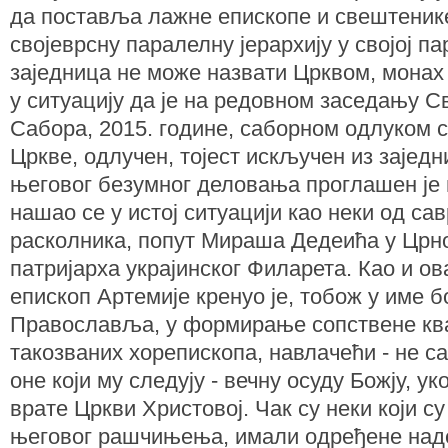
да поставља лажне епископе и свештенике
својеврсну паралелну јерархију у својој па
заједница не може назвати Црквом, монах 
у ситуацију да је на редовном заседању Св
Сабора, 2015. године, саборном одлуком 
Цркве, одлучен, тојест искључен из заједн
његовог безумног деловања проглашен је
нашао се у истој ситуацији као неки од са
расколника, попут Мираша Дедеића у Црно
патријарха украјинског Филарета. Као и о
епископ Артемије кренуо је, тобож у име 
Православља, у формирање сопствене ква
такозваних хорепископа, навлачећи - не са
оне који му следују - вечну осуду Божју, ук
врате Цркви Христовој. Чак су неки који су
његовог рашчињења, имали одређене наде