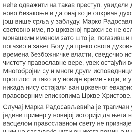
неће одважити на такав преступ, увидели
ново безакоње и да онај ко је опхрван дух
још више срља у заблуду. Марко Радосављ
световно име, по црквеној пракси се не 
монашким именом зато што је, погазивши 
погазио и завет Богу да преко свога духовно
времена безбожничке власти, сведочио ис
чистоту православне вере, увек остајући 
Многобројни су и многи други исповедници
прошлости тако и у новије време - који, и 
никада нису остајали ван црквеног евхарис
правоверним епископима Цркве Христове.
Случај Марка Радосављевића је трагичан у
једини пример у новијој историји да њега 
васцелом православном свету не признаје 
њим не саслужује нити он икога помиње и 