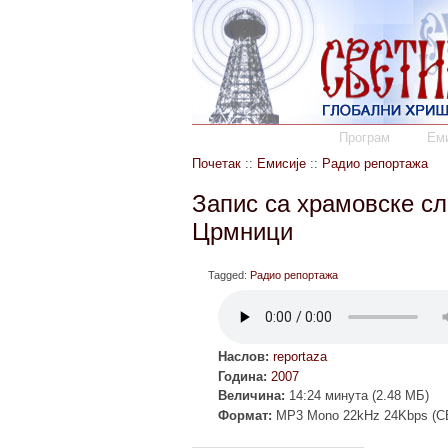
Програм
Еми
Почетак
::
Емисије
::
Радио репортажа
Запис са храмовске с
Црмници
Tagged:
Радио репортажа
Наслов:
reportaza
Година:
2007
Величина:
14:24 минута (2.48 МБ)
Формат:
MP3 Mono 22kHz 24Kbps (C