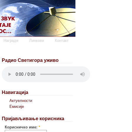
Награде
Линкови
Контакт
Радио Светигора уживо
Навигација
Актуелности
Емисије
Пријављивање корисника
Корисничко име:
*