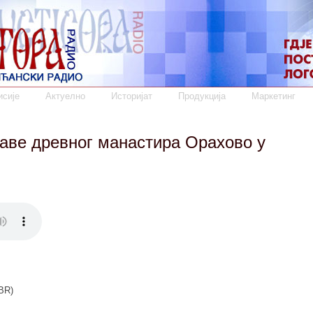
сије
Актуелно
Историјат
Продукција
Маркетинг
лаве древног манастира Орахово у
BR)