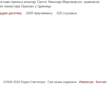
ославе преноса моштију Светог Николаја Мирликијског, храмовске
ног манастира Орахово у Црмници.
аудио датотеку
2429 преузимања
218 слушања
©2006-2020 Радио Светигора · Сва права задржана ·
Импресум
·
Контакт