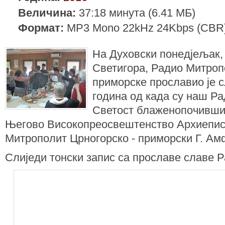
Величина:
37:18 минута (6.41 МБ)
Формат:
MP3 Mono 22kHz 24Kbps (CBR
На Духовски понедјељак,
Светигора, Радио Митроп
приморске прославио је с
година од када су наш Р
Светост блаженопочивши
Његово Високопреосвештенство Архиепис
Митрополит Црногорско - приморски Г. Ам
Слиједи тонски запис са прославе славе Р