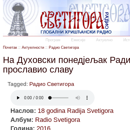
Програм
Емисије
Актуелно
Ист
Почетак
::
Актуелности
::
Радио Светигора
На Духовски понедјељак Ради
прославио славу
Tagged:
Радио Светигора
Наслов:
18 godina Radija Svetigora
Албум:
Radio Svetigora
Година:
2016