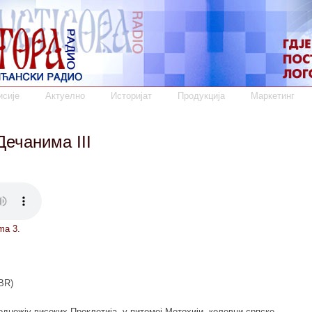
сије
Актуелно
Историјат
Продукција
Маркетинг
ечанима III
ma 3.
BR)
одножју високих Проклетија, у питомој Метохији, колевци српске