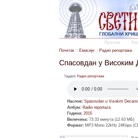
Програм
Еми
Почетак
::
Емисије
::
Радио репортажа
Спасовдан у Високим Д
Tagged:
Радио репортажа
Наслов:
Spasovdan u Visokim Decani
Албум:
Radio reportaza
Година:
2015
Величина:
73:33 минута (12.63 МБ)
Формат:
MP3 Mono 22kHz 24Kbps (C
У п