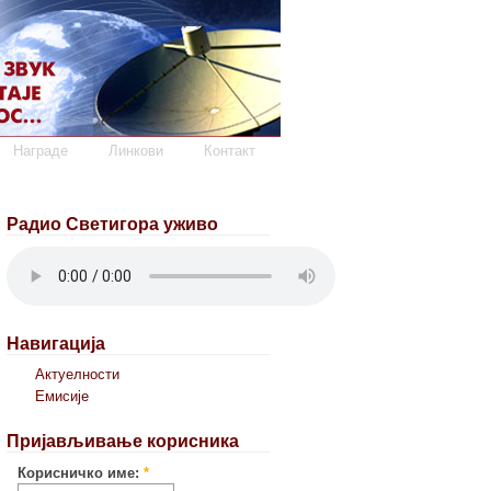
Награде
Линкови
Контакт
Радио Светигора уживо
Навигација
Актуелности
Емисије
Пријављивање корисника
Корисничко име:
*