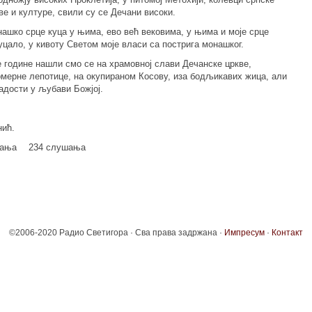
ве и културе, свили су се Дечани високи.
ашко срце куца у њима, ево већ вековима, у њима и моје срце
уцало, у кивоту Светом моје власи са пострига монашког.
 године нашли смо се на храмовној слави Дечанске цркве,
мерне лепотице, на окупираном Косову, иза бодљикавих жица, али
адости у љубави Божјој.
нић.
мања
234 слушања
©2006-2020 Радио Светигора · Сва права задржана ·
Импресум
·
Контакт