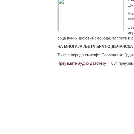
црк
Мон
зак
Ове
мер
срца пуних духовне слободе, топлоте и р
НА МНОГАЈА ЉЕТА БРАЋО ДЕЧАНСКА
Тонска обрада емисије: Слободанка Грди
Преузмите аудио датотеку
654 преузи