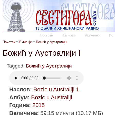
Програм
Емисије
Актуелно
Ист
Почетак
::
Емисије
::
Божић у Аустралији
Божић у Аустралији I
Tagged:
Божић у Аустралији
Наслов:
Bozic u Australiji 1.
Албум:
Bozic u Australiji
Година:
2015
Величина:
59:15 минута (10.17 МБ)