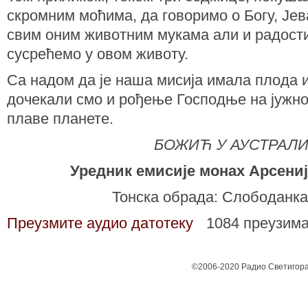
скромним моћима, да говоримо о Богу, Је
свим оним животним мукама али и радости
сусрећемо у овом животу.
Са надом да је наша мисија имала плода и
дочекали смо и рођење Господње на јужн
плаве планете.
БОЖИЋ У АУСТРАЛИ
Уредник емисије монах Арсениј
Тонска обрада: Слободанка
Преузмите аудио датотеку
1084 преузим
©2006-2020 Радио Светигора