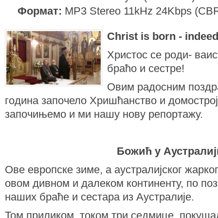
Формат:
MP3 Stereo 11kHz 24Kbps (CB
Christ is born - indeed
Христос се роди- ваис
браћо и сестре!
Овим радосним поздра
година започело Хришћанство и домостро
започињемо и ми нашу нову репортажу.
Божић у Аустралиј
Ове европске зиме, а аустралијског жарког
овом дивном и далеком континенту, по поз
наших браће и сестара из Аустралије.
Том приликом, током три седмице, покуша