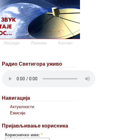
Награде
Линкови
Контакт
Радио Светигора уживо
Навигација
Актуелности
Емисије
Пријављивање корисника
Корисничко име:
*