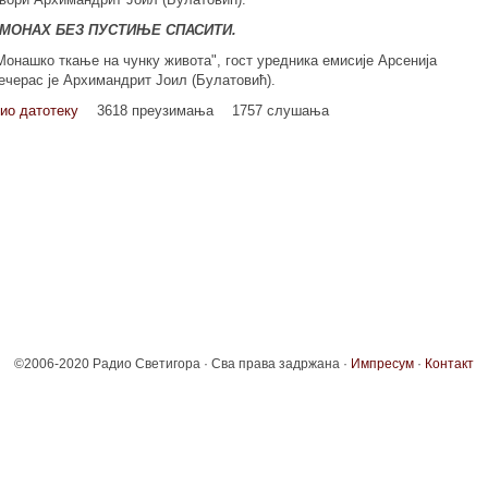
 МОНАХ БЕЗ ПУСТИЊЕ СПАСИТИ.
Монашко ткање на чунку живота", гост уредника емисије Арсенија
ечерас је Архимандрит Јоил (Булатовић).
ио датотеку
3618 преузимања
1757 слушања
©2006-2020 Радио Светигора · Сва права задржана ·
Импресум
·
Контакт