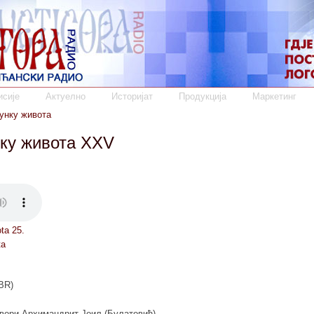
сије
Актуелно
Историјат
Продукција
Маркетинг
унку живота
ку живота XXV
ta 25.
ta
BR)
вори Архимандрит Јоил (Булатовић).