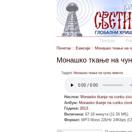
Програм
Еми
Почетак
::
Емисије
::
Монашко ткање на ч
Монашко ткање на чун
Tagged:
Монашко ткање на чунку живота
Наслов:
Monasko tkanje na cunku zivo
Албум:
Monasko tkanje na cunku zivo
Година:
2013
Величина:
67:18 минута (11.56 МБ)
Формат:
MP3 Mono 22kHz 24Kbps (C
О монаштву го