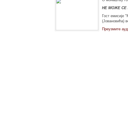
НЕ МОЖЕ СЕ
Гост емисије "
(Јовановића) в
Преузмите ауд