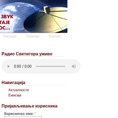
Награде
Линкови
Контакт
Радио Светигора уживо
Навигација
Актуелности
Емисије
Пријављивање корисника
Корисничко име:
*