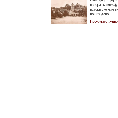
извора, сажимају
историјске чињен
наших дана.
Преузмите аудио