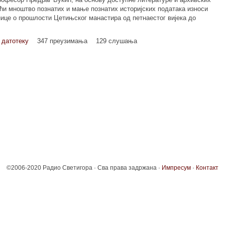
ћи мноштво познатих и мање познатих историјских података износи
ице о прошлости Цетињског манастира од петнаестог вијека до
 датотеку
347 преузимања
129 слушања
©2006-2020 Радио Светигора · Сва права задржана ·
Импресум
·
Контакт