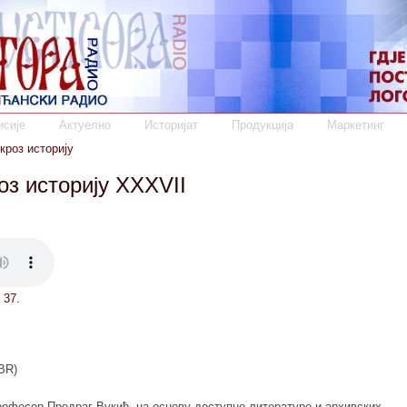
сије
Актуелно
Историјат
Продукција
Маркетинг
кроз историју
з историју XXXVII
u 37.
BR)
професор Предраг Вукић, на основу доступне литературе и архивских