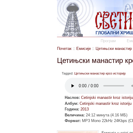
Програм
Еми
Почетак
::
Емисије
::
Цетињски манастир 
Цетињски манастир кро
Tagged:
Цетињски манастир кроз историју
Наслов:
Cetinjski manastir kroz istorij
Албум:
Cetinjski manastir kroz istoriju
Година:
2013
Величина:
24:12 минута (4.16 МБ)
Формат:
MP3 Mono 22kHz 24Kbps (C
Емисија у којој 