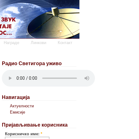
Награде
Линкови
Контакт
Радио Светигора уживо
Навигација
Актуелности
Емисије
Пријављивање корисника
Корисничко име:
*