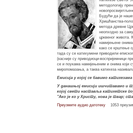
методологију пре
новопросвијетљене
Будући да је наше
Хришћанства-поло
метода древне Црк
неопходно за сам
црквеног живота. 
намијењене онима 
како се крштење о
тада су се катихумени приводили епископу
(касније су приводиоци-воспријемници пр
се и поукама намијењеним и онима који с
миропомазања, а таква катихеза називал
Емисија у којој се бавимо катихезам
У данашњој емисији ишчитавамо и т
којој свети наставља катихетс
ке п
"Ако је ко у Христу, нова је твар; ст
Преузмите аудио датотеку
1053 преуз