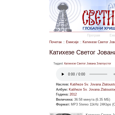
Програм
Еми
Почетак
::
Емисије
::
Катихезе Светог Јов
Катихезе Светог Јован
Tagged:
Катихезе Светог Јована Златоустог
Наслов:
Katiheze Sv. Jovana Zlatoust
Албум:
Katiheze Sv. Jovana Zlatousto
Година:
2012
Величина:
36:58 минута (6.35 МБ)
Формат:
MP3 Stereo 11kHz 24Kbps (
Катихезе Светог Ј