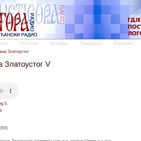
сије
Актуелно
Историјат
Продукција
Маркетинг
ана Златоустог
а Златоустог V
og 5.
g
CBR)
ована Златоустог откривају нам дух древне Цркве и њену