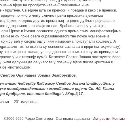
ношења вјере на просвјетљиване-Оглашавање и на
 - Крштене. Свједоче шта се преноси и предаје и како се преноси.
 вријеме по много чему слично првим вјековима вјековима
жај Цркве и однос других према њој-то једно дубље проучавање
ве од огромног је значаја за нас. Враћање извору увијек је
у срж Цркве и Њеног органског односа према свим манифестацијама
Катихезе су прије свега образовно-васпитне поуке усмјерене и
који су већ у својим одлучним намјерама приступали крштењу. А
државало тек по окончању основног сазнања о вјери (катихуменату),
, који их је крштавао, уз свједочанство оних који су их приводили
ерасли у институцију кума). Катихезе Светог Јована златоустог баве
у били одлучни да се учврсте у познању вјере после крштења и
а се мистагошком.
а Светог Оца нашег Јована Златоустог.
умачимо Четврту Катихезу Светог Јована Златоустог, у
оуке новопросвећенимаи коментарише ријечи Св. Ап. Павла
аро прође,гле, све ново постаде". 2Кор.5,17.
имања
201 слушања
©2006-2020 Радио Светигора · Сва права задржана ·
Импресум
·
Контакт