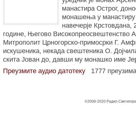
манастира Острог, доно
монашења у манастиру О
навечерје Крстовдана, 
године, Његово Високопреосвештенство 
Митрополит Црногорско-примосрки Г. Ам
искушеника, некада свештеника О. Дојчил
скита Јован до, давши му монашко име Јер
Преузмите аудио датотеку
1777 преузим
©2006-2020 Радио Светигора