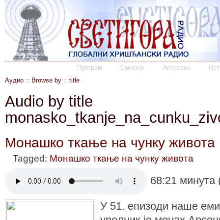
Програм
Емисије
Актуелно
Ист
Аудио
::
Browse by
::
title
Audio by title
monasko_tkanje_na_cunku_ziv
Монашко ткање на чунку живота 
Tagged:
Монашко ткање на чунку живота
68:21 минута 
У 51. епизоди наше еми
уредник је монах Арсен