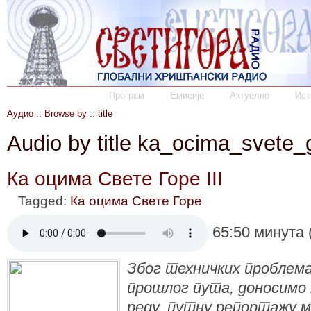
Програм
Емисије
Актуелно
Ист
Аудио
::
Browse by
::
title
Audio by title ka_ocima_svete_
Ка оцима Свете Горе III
Tagged:
Ка оцима Свете Горе
65:50 минута 
Због техничких проблема
прошлог пута, доносимо
реду, путну репортажу м