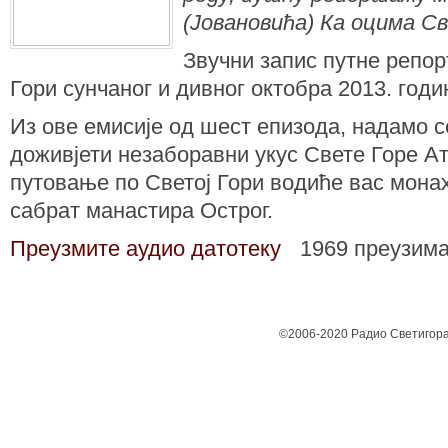
(Јовановића) Ка оцима С
Звучни запис путне репор
Гори сунчаног и дивног октобра 2013. годи
Из ове емисије од шест епизода, надамо с
доживјети незаборавни укус Свете Горе Ат
путовање по Светој Гори водиће вас монах
сабрат манастира Острог.
Преузмите аудио датотеку
1969 преузим
©2006-2020 Радио Светигора