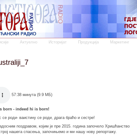
сије
Актуелно
Историјат
Продукција
Маркетинг
straliji_7
57:38 минута (9.9 МБ)
is born - indeed hi is born!
 се роди- ваистину се роди, драга браћо и сестре!
адосним поздравом, којим је пре 2015. година започело Хришћанство
строј нашега спасења, започињемо и ми нашу нову репортажу.