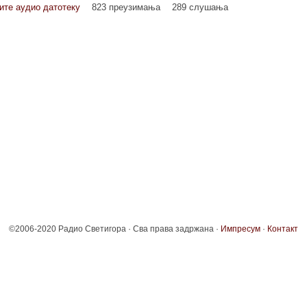
ите аудио датотеку
823 преузимања
289 слушања
©2006-2020 Радио Светигора · Сва права задржана ·
Импресум
·
Контакт