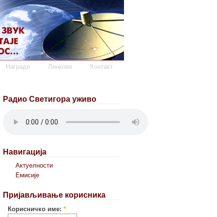
Награде
Линкови
Контакт
Радио Светигора уживо
Навигација
Актуелности
Емисије
Пријављивање корисника
Корисничко име:
*