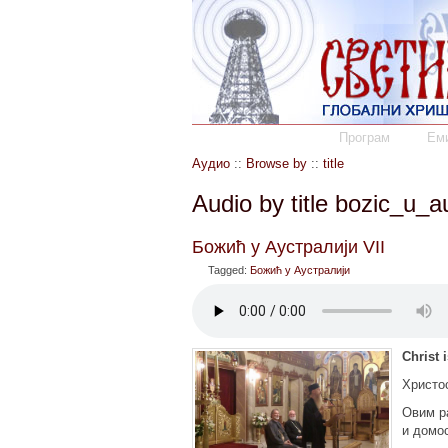
Програм
Еми
Аудио
::
Browse by
::
title
Audio by title bozic_u_au
Божић у Аустралији VII
Tagged:
Божић у Аустралији
Christ 
Христос
Овим р
и домо