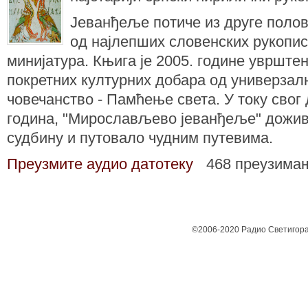
Јеванђеље потиче из друге полови
од најлепших словенских рукопис
минијатура. Књига је 2005. године уврште
покретних културних добара од универзалн
човечанство - Памћење света. У току свог 
година, "Мирослављево јеванђеље" дожив
судбину и путовало чудним путевима.
Преузмите аудио датотеку
468 преузима
©2006-2020 Радио Светигора