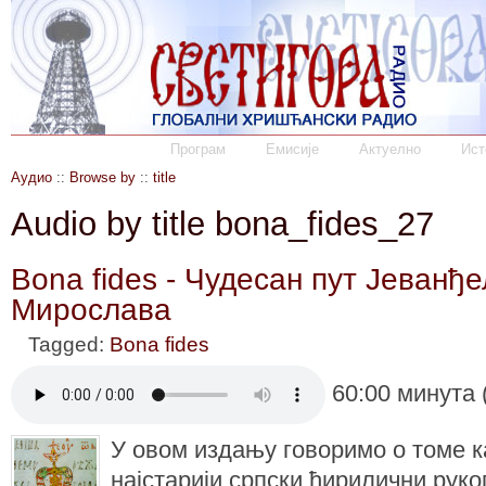
Програм
Емисије
Актуелно
Ист
Аудио
::
Browse by
::
title
Audio by title bona_fides_27
Bona fides - Чудесан пут Јеванђ
Мирослава
Tagged:
Bona fides
60:00 минута 
У овом издању говоримо о томе к
најстарији српски ћирилични руко