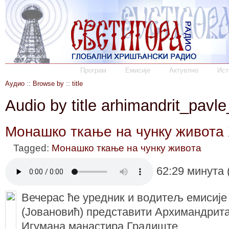
Програм
Емисије
Актуелно
Ист
Аудио
::
Browse by
::
title
Audio by title arhimandrit_pavle
Монашко ткање на чунку живота
Tagged:
Монашко ткање на чунку живота
62:29 минута 
Вечерас ће уредник и водитељ емисије
(Јовановић) представити Архимандрит
Игумана манастира Градиште.