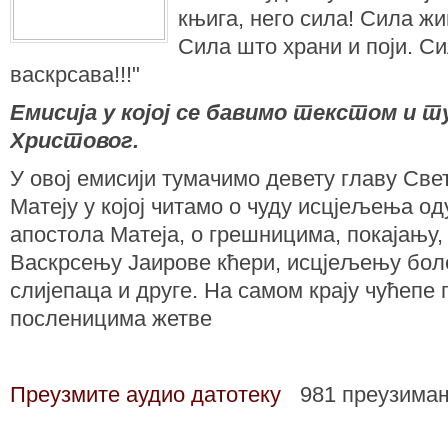
књига, него сила! Сила ж
Сила што храни и поји. С
васкрсава!!!"
Емисија у којој се бавимо текстом и
Христовог.
У овој емисији тумачимо девету главу Све
Матеју у којој читамо о чуду исцјељења од
апостола Матеја, о грешницима, покајању, 
Васкрсењу Јаирове кћери, исцјељењу бол
слијепаца и друге. На самом крају чућепе 
посленицима жетве
Преузмите аудио датотеку
981 преузима