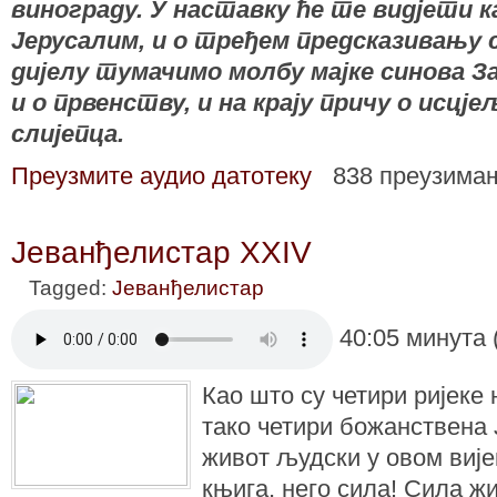
винограду. У наставку ће те видјети к
Јерусалим, и о тређем предсказивању 
дијелу тумачимо молбу мајке синова За
и о првенству, и на крају причу о исцј
слијепца.
Преузмите аудио датотеку
838 преузима
Јеванђелистар XXIV
Tagged:
Јеванђелистар
40:05 минута 
Као што су четири ријеке 
тако четири божанствена 
живот људски у овом вије
књига, него сила! Сила ж