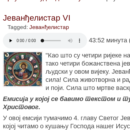
Јеванђелистар VI
Tagged:
Јеванђелистар
43:52 минута 
"Као што су четири ријеке н
тако четири божанствена је
људски у овом вијеку. Јеван
сила! Сила животворна и ра
и поји. Сила што мртве васкр
Емисија у којој се бавимо текстом и
Христовог.
У овој емсији тумачимо 4. главу Светог Ј
којој читамо о кушању Господа нашег Исус