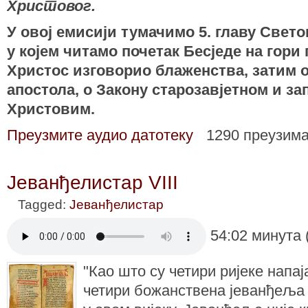
Христовог.
У овој емисији тумачимо
5. главу Свето
у којем читамо почетак Бесједе на гори 
Христос изговорио блаженства, затим о
апостола, о Закону старозавјетном и за
Христовим.
Преузмите аудио датотеку
1290 преузим
Јеванђелистар VIII
Tagged:
Јеванђелистар
54:02 минута 
"Као што су четири ријеке напај
четири божанствена јеванђеља 