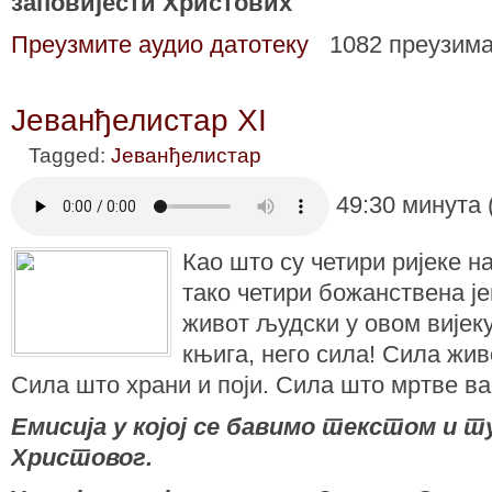
заповијести Христових
Преузмите аудио датотеку
1082 преузим
Јеванђелистар XI
Tagged:
Јеванђелистар
49:30 минута 
Као што су четири ријеке н
тако четири божанствена ј
живот људски у овом вијек
књига, него сила! Сила жив
Сила што храни и поји. Сила што мртве вас
Емисија у којој се бавимо текстом и
Христовог.