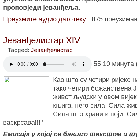
проповједи јеванђеља.
Преузмите аудио датотеку
875 преузима
Јеванђелистар XIV
Tagged:
Јеванђелистар
55:10 минута 
Као што су четири ријеке н
тако четири божанствена 
живот људски у овом вијек
књига, него сила! Сила жи
Сила што храни и поји. Си
васкрсава!!!"
Емисија у којој се бавимо текстом и