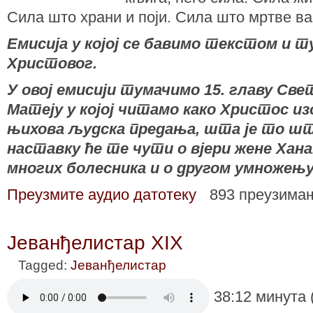
Сила што храни и поји. Сила што мртве вас
Емисија у којој се бавимо текстом и
Христовог.
У овој емисији тумачимо 15. главу Све
Матеју у којој читамо како Христос из
њихова људска предања, шта је то што
наставку ће те чути о вјери жене Хана
многих болесника и о другом умножењ
Преузмите аудио датотеку
893 преузима
Јеванђелистар XIX
Tagged:
Јеванђелистар
38:12 минута 