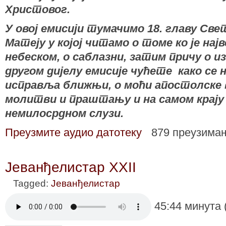
Христовог.
У овој емисији тумачимо 18. главу Св
Матеју у којој читамо о томе ко је нај
небеском, о саблазни, затим причу о и
другом дијелу емисије чућете како се 
исправља ближњи, о моћи апостолске в
молитви и праштању и на самом крају 
немилосрдном слузи.
Преузмите аудио датотеку
879 преузима
Јеванђелистар XXII
Tagged:
Јеванђелистар
45:44 минута 