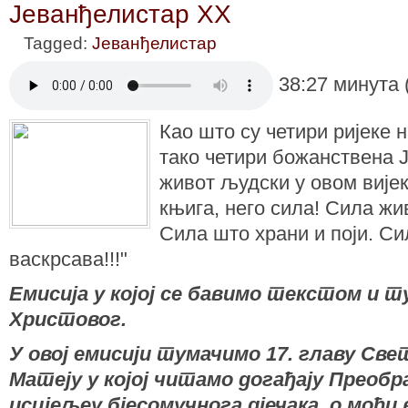
Јеванђелистар XX
Tagged:
Јеванђелистар
38:27 минута 
Као што су четири ријеке 
тако четири божанствена 
живот људски у овом вијек
књига, него сила! Сила жи
Сила што храни и поји. С
васкрсава!!!"
Емисија у којој се бавимо текстом и
Христовог.
У овој емисији тумачимо 17. главу Све
Матеју у којој читамо догађају Преоб
исцјељеу бјесомучнога дјечака, о моћи 