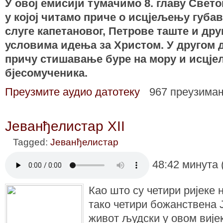
У овој емисији тумaчимо 8. главу Свето
у којој читамо приче о исцјељењу губа
слуге капетановог, Петрове таште и дру
условима идења за Христом. У другом 
причу стишавање буре на мору и исцј
бјесомученика.
Преузмите аудио датотеку
967 преузима
Јеванђелистар XII
Tagged:
Јеванђелистар
48:42 минута 
Као што су четири ријеке 
тако четири божанствена 
живот људски у овом вије