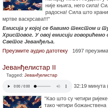
није књига, него сила! С
радосна! Сила што храни
мртве васкрсава!!!"
Емисија у којој се бавимо текстом и
Христовог. У овој емисији говорићемо
Светог Јеванђеља.
Преузмите аудио датотеку
1697 преузим
Јеванђелистар II
Tagged:
Јеванђелистар
32:19 минута 
"Као што су четири ријеке
тако четири божанствена 