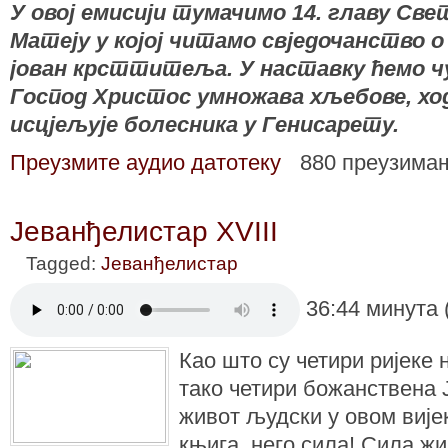
У овој емисији тумачимо 14. главу Све
Матеју у којој читамо свједочанство
јован крсттитеља. У наставку ћемо ч
Господ Христос умножава хљебове, ход
исцјељује болесника у Генисарету.
Преузмите аудио датотеку
880 преузима
Јеванђелистар XVIII
Tagged:
Јеванђелистар
36:44 минута 
Као што су четири ријеке 
тако четири божанствена 
живот људски у овом вије
књига, него сила! Сила ж