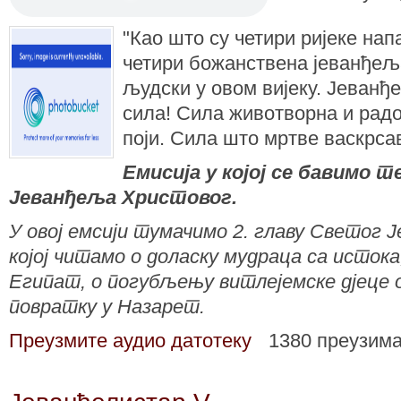
"Као што су четири ријеке нап
четири божанствена јеванђеља
људски у овом вијеку. Јеванђе
сила! Сила животворна и радо
поји. Сила што мртве васкрсав
Емисија у којој се бавимо
Јеванђеља Христовог.
У овој емсији тумачимо 2. главу Светог 
којој читамо о доласку мудраца са истока
Египат, о погубљењу витлејемске дјеце о
повратку у Назарет.
Преузмите аудио датотеку
1380 преузим