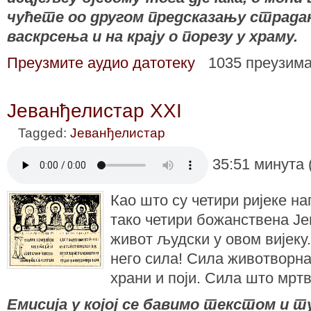
чућете оо другом предсказању страда
васкрсења и на крају о порезу у храму.
Преузмите аудио датотеку
1035 преузим
Јеванђелистар XXI
Tagged:
Јеванђелистар
35:51 минута 
Као што су четири ријеке на
тако четири божанствена Је
живот људски у овом вијеку
него сила! Сила животворна
храни и поји. Сила што мртв
Емисија у којој се бавимо текстом и