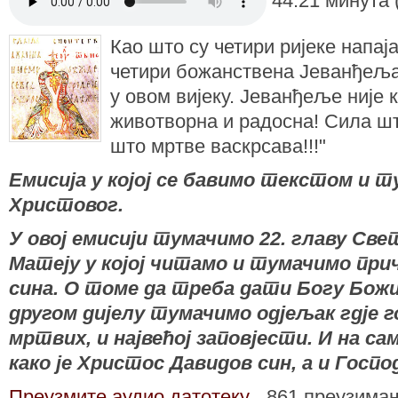
Као што су четири ријеке напај
четири божанствена Јеванђеља
у овом вијеку. Јеванђеље није 
животворна и радосна! Сила шт
што мртве васкрсава!!!"
Емисија у којој се бавимо текстом и
Христовог.
У овој емисији тумачимо 22. главу Св
Матеју у којoj читамо и тумачимо прич
сина. О томе да треба дати Богу Божиј
другом дијелу тумачимо одјељак гдје г
мртвих, и највећој заповјести. И на с
како је Христос Давидов син, а и Госпо
Преузмите аудио датотеку
861 преузима