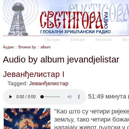
Програм
Емисије
Актуелно
Ист
Аудио
::
Browse by
::
album
Audio by album jevandjelistar
Јеванђелистар I
Tagged:
Јеванђелистар
51:49 минута 
"Као што су четири ријеке
земљу, тако четири божа
напајају живот људски у 