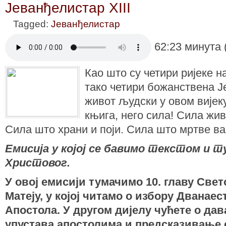
Јеванђелистар XIII
Tagged:
Јеванђелистар
62:23 минута 
Као што су четири ријеке н
тако четири божанствена Ј
живот људски у овом вијек
књига, него сила! Сила жи
Сила што храни и поји. Сила што мртве вас
Емисија у којој се бавимо текстом и
Христовог.
У овој емисији тумачимо 10. главу Све
Матеју, у којој читамо о избору Дванае
Апостола. У другом дијелу чућете о да
упустава апостолима и предсказивање 