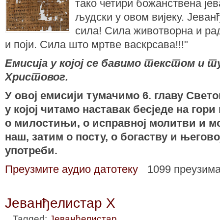
тако четири божанствена је
људски у овом вијеку. Јеван
сила! Сила животворна и ра
и поји. Сила што мртве васкрсава!!!"
Емисија у којој се бавимо текстом и
Христовог.
У овој емисији тумaчимо 6. главу Свето
у којој читамо наставак бесједе на гори 
о милостињи, о исправној молитви и м
наш, затим о посту, о богаству и његов
употреби.
Преузмите аудио датотеку
1099 преузим
Јеванђелистар X
Tagged:
Јеванђелистар