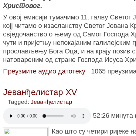
Христовог.
У овој емисији тумачимо 11. галву Светог
којј читамо о изасланству Светог Јована К
свједочанство о њему од Самог Господа Хр
чути и пријетњу непокајаним галилејским 
прослављењу Бога Оца, и на крају позив 
натовареним од стране Господа Исуса Хр
Преузмите аудио датотеку
1065 преузим
Јеванђелистар XV
Tagged:
Јеванђелистар
52:26 минута 
Као што су четири ријеке н