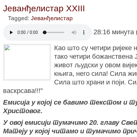
Јеванђелистар XXIII
Tagged:
Јеванђелистар
28:16 минута 
Као што су четири ријеке 
тако четири божанствена 
живот људски у овом вије
књига, него сила! Сила жи
Сила што храни и поји. С
васкрсава!!!"
Емисија у којој се бавимо текстом и
Христовог.
У овој емисији тумачимо 20. главу Св
Матеју у којoj читамо и тумачимо при