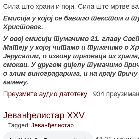
Сила што храни и поји. Сила што мртве вас
Емисија у којој се бавимо текстом и
Христовог.
У овој емисији тумачимо 21. главу Св
Матеју у којoj читамо и тумачимо о Х
Јерусалим, о изгону трговаца из храма,
смокви. У другом дијелу тумачимо прич
о злим виноградарима, и на крају причу
камену.
Преузмите аудио датотеку
934 преузима
Јеванђелистар XXV
Tagged:
Јеванђелистар
44:21 минута 