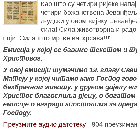
Као што су четири ријеке напај
четири божанствена Јеванђеља
људски у овом вијеку. Јеванђе
сила! Сила животворна и радо
поји. Сила што мртве васкрсава!!!"
Емисија у којој се бавимо текстом и
Христовог.
У овој емисији тумачимо 19. главу Све
Матеју у којoj читамо како Господ гово
безбрачном животу. у другом дијелу ем
Христос благослиља дјецу, о богатом 
емисије о награди апостолима за пре
Господу.
Преузмите аудио датотеку
904 преузима