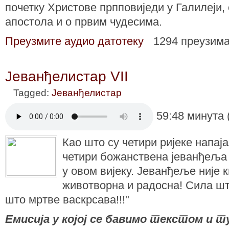
почетку Христове прпповиједи у Галилеји,
апостола и о првим чудесима.
Преузмите аудио датотеку
1294 преузим
Јеванђелистар VII
Tagged:
Јеванђелистар
59:48 минута 
Као што су четири ријеке напаја
четири божанствена јеванђеља 
у овом вијеку. Јеванђеље није 
животворна и радосна! Сила шт
што мртве васкрсава!!!"
Емисија у којој се бавимо текстом и