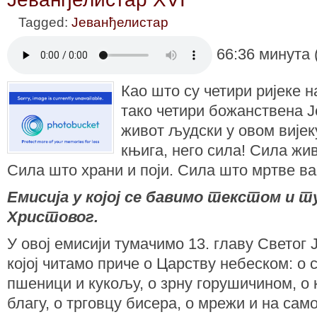
Tagged:
Јеванђелистар
66:36 минута 
Као што су четири ријеке н
тако четири божанствена Ј
живот људски у овом вијек
књига, него сила! Сила жи
Сила што храни и поји. Сила што мртве вас
Емисија у којој се бавимо текстом и
Христовог.
У овој емисији тумачимо 13. главу Светог
којој читамо приче о Царству небеском: о с
пшеници и кукољу, о зрну горушичином, о 
благу, о трговцу бисера, о мрежи и на сам