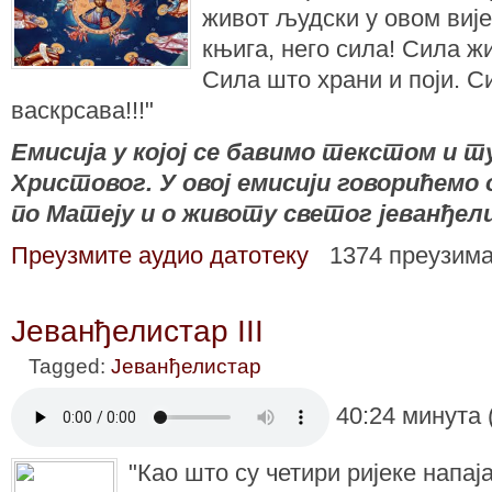
живот људски у овом вије
књига, него сила! Сила ж
Сила што храни и поји. С
васкрсава!!!"
Емисија у којој се бавимо текстом и
Христовог. У овој емисији говорићемо
по Матеју и о животу светог јеванђел
Преузмите аудио датотеку
1374 преузим
Јеванђелистар III
Tagged:
Јеванђелистар
40:24 минута 
"Као што су четири ријеке напај