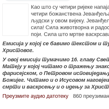
Као што су четири ријеке напај
четири божанствена Јеванђеља
људски у овом вијеку. Јеванђељ
сила! Сила животворна и радос
поји. Сила што мртве васкрсава
Емисија у којој се бавимо текстом и
Христовог.
У овој емисији тумачимо 16. главу Све
Матеју у којој читамо о тражењу знако
фарисејском, о Петровом исповиједањ
Божијег. Читамо и о Исусовом наговј
смрти и васкрсењу и о идењу за Хрис
Преузмите аудио датотеку
860 преузима