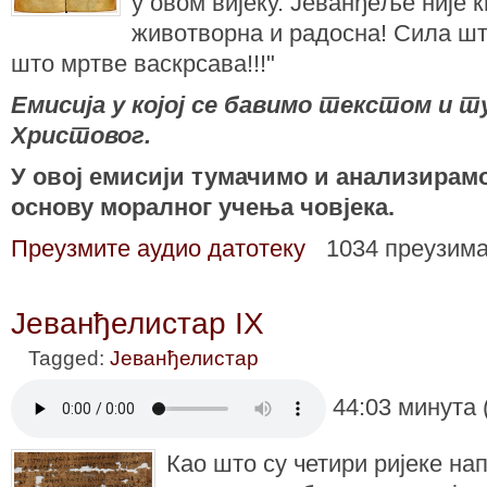
у овом вијеку. Јеванђеље није 
животворна и радосна! Сила шт
што мртве васкрсава!!!"
Емисија у којој се бавимо текстом и
Христовог.
У овој емисији тумачимо и анализирам
основу моралног учења човјека.
Преузмите аудио датотеку
1034 преузим
Јеванђелистар IX
Tagged:
Јеванђелистар
44:03 минута 
Као што су четири ријеке нап