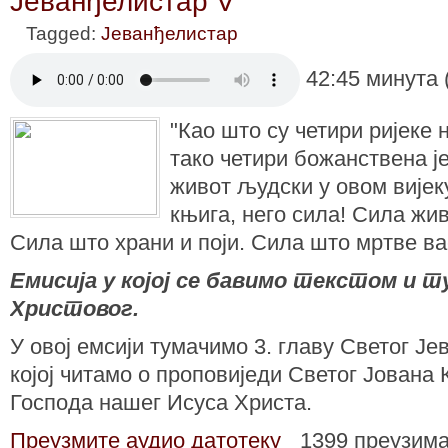
Јеванђелистар V
Tagged:
Јеванђелистар
42:45 минута 
"Као што су четири ријеке 
тако четири божанствена ј
живот људски у овом вијек
књига, него сила! Сила жи
Сила што храни и поји. Сила што мртве вас
Емисија у којој се бавимо текстом и
Христовог.
У овој емсији тумачимо 3. главу Светог Ј
којој читамо о проповиједи Светог Јована
Господа нашег Исуса Христа.
Преузмите аудио датотеку
1399 преузим