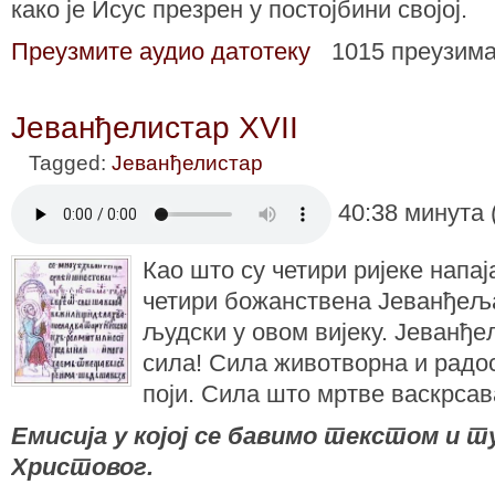
како је Исус презрен у постојбини својој.
Преузмите аудио датотеку
1015 преузим
Јеванђелистар XVII
Tagged:
Јеванђелистар
40:38 минута 
Као што су четири ријеке напај
четири божанствена Јеванђеља
људски у овом вијеку. Јеванђе
сила! Сила животворна и радо
поји. Сила што мртве васкрсава
Емисија у којој се бавимо текстом и
Христовог.