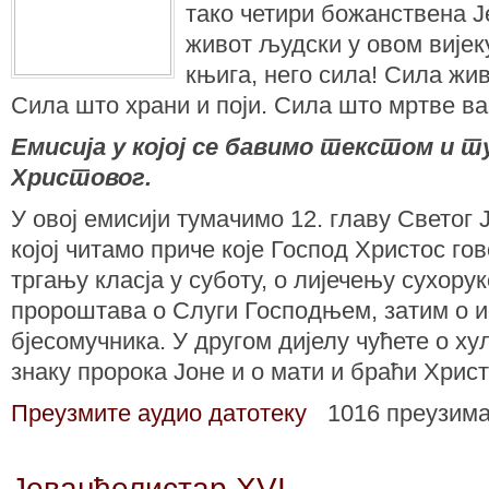
тако четири божанствена Ј
живот људски у овом вијек
књига, него сила! Сила жи
Сила што храни и поји. Сила што мртве вас
Емисија у којој се бавимо текстом и
Христовог.
У овој емисији тумачимо 12. главу Светог
којој читамо приче које Господ Христос го
тргању класја у суботу, о лијечењу сухору
пророштава о Слуги Господњем, затим о 
бјесомучника. У другом дијелу чућете о ху
знаку пророка Јоне и о мати и браћи Христ
Преузмите аудио датотеку
1016 преузим
Јеванђелистар XVI