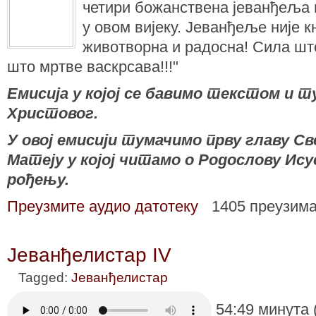
четири божанствена јеванђеља 
у овом вијеку. Јеванђеље није к
животворна и радосна! Сила што
што мртве васкрсава!!!"
Емисија у којој се бавимо текстом и
Христовог.
У овој емисији тумачимо прву главу С
Матеју у којој читамо о Родослову Ис
рођењу.
Преузмите аудио датотеку
1405 преузим
Јеванђелистар IV
Tagged:
Јеванђелистар
54:49 минута 